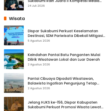
Sukabumi Raih Juara II Kompetisi Media
Pembelajaran Digital Tingkat Internasional
24 Juli 2026
Wisata
Dispar Sukabumi Perkuat Keselamatan
Destinasi, SDM Pariwisata Dibekali Mitigasi
hingga Teknik Evakuasi
5 Agustus 2026
Keindahan Pantai Batu Panganten Mulai
Dilirik Wisatawan Lokal dan Luar Daerah
2 Agustus 2026
Pantai Cibuaya Dipadati Wisatawan,
Balawista Ingatkan Pengunjung Tetap
Waspada
2 Agustus 2026
Jelang HJKS ke-156, Dispar Kabupaten
Sukabumi Perkuat Promosi Wisata Lewat