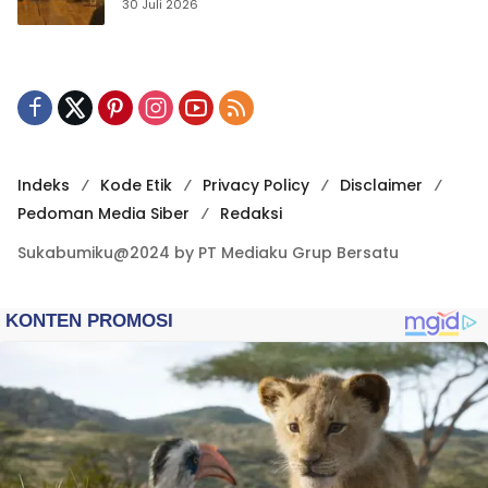
Publikasi Digital
30 Juli 2026
Indeks
Kode Etik
Privacy Policy
Disclaimer
Pedoman Media Siber
Redaksi
Sukabumiku@2024 by PT Mediaku Grup Bersatu