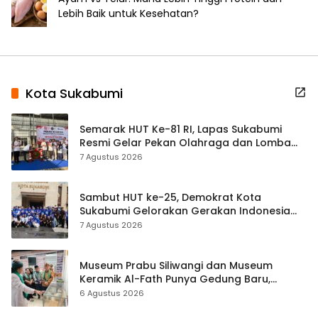
Lebih Baik untuk Kesehatan?
Kota Sukabumi
Semarak HUT Ke-81 RI, Lapas Sukabumi
Resmi Gelar Pekan Olahraga dan Lomba
Tradisional
7 Agustus 2026
Sambut HUT ke-25, Demokrat Kota
Sukabumi Gelorakan Gerakan Indonesia
ASRI Lewat Aksi Bersih Masjid Agung
7 Agustus 2026
Museum Prabu Siliwangi dan Museum
Keramik Al-Fath Punya Gedung Baru,
Hampir 500 Koleksi Dipisahkan
6 Agustus 2026