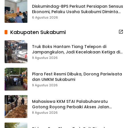
Diskumindag-BPS Perkuat Persiapan Sensus
Ekonomi, Pelaku Usaha Sukabumi Diminta
Terbuka Beri Data
6 Agustus 2026
Kabupaten Sukabumi
Truk Boks Hantam Tiang Telepon di
Jampangkulon, Jadi Kecelakaan Ketiga di
Titik yang Sama
9 Agustus 2026
Plara Fest Resmi Dibuka, Dorong Pariwisata
dan UMKM Sukabumi
9 Agustus 2026
Mahasiswa KKM STAI Palabuhanratu
Gotong Royong Perbaiki Akses Jalan
Majelis Ta’lim di Sagaranten
8 Agustus 2026