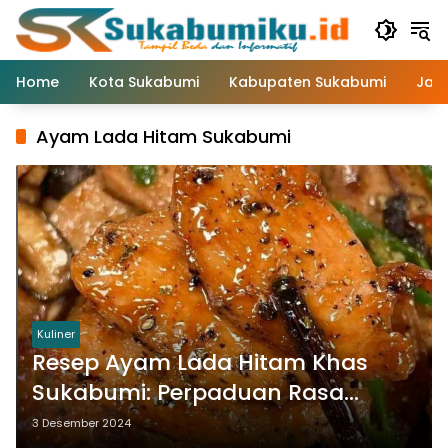
Langsung
ke
konten
Home
Kota Sukabumi
Kabupaten Sukabumi
Jaw
Ayam Lada Hitam Sukabumi
Kuliner
Resep Ayam Lada Hitam Khas
Sukabumi: Perpaduan Rasa
Pedas dan Gurih yang Menggoda
3 Desember 2024