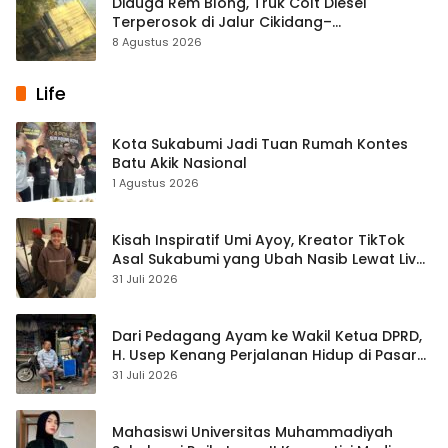
Diduga Rem Blong, Truk Colt Diesel
Terperosok di Jalur Cikidang–
Palabuhanratu
8 Agustus 2026
Life
Kota Sukabumi Jadi Tuan Rumah Kontes
Batu Akik Nasional
1 Agustus 2026
Kisah Inspiratif Umi Ayoy, Kreator TikTok
Asal Sukabumi yang Ubah Nasib Lewat Live
Streaming
31 Juli 2026
Dari Pedagang Ayam ke Wakil Ketua DPRD,
H. Usep Kenang Perjalanan Hidup di Pasar
Cisaat
31 Juli 2026
Mahasiswi Universitas Muhammadiyah