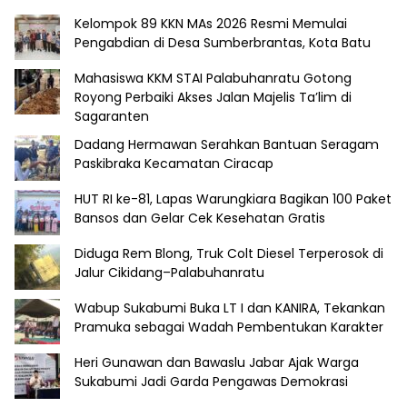
Kelompok 89 KKN MAs 2026 Resmi Memulai
Pengabdian di Desa Sumberbrantas, Kota Batu
Mahasiswa KKM STAI Palabuhanratu Gotong
Royong Perbaiki Akses Jalan Majelis Ta’lim di
Sagaranten
Dadang Hermawan Serahkan Bantuan Seragam
Paskibraka Kecamatan Ciracap
HUT RI ke-81, Lapas Warungkiara Bagikan 100 Paket
Bansos dan Gelar Cek Kesehatan Gratis
Diduga Rem Blong, Truk Colt Diesel Terperosok di
Jalur Cikidang–Palabuhanratu
Wabup Sukabumi Buka LT I dan KANIRA, Tekankan
Pramuka sebagai Wadah Pembentukan Karakter
Heri Gunawan dan Bawaslu Jabar Ajak Warga
Sukabumi Jadi Garda Pengawas Demokrasi