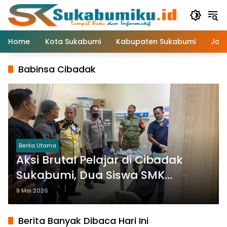
Langsung
ke
konten
Home
Kota Sukabumi
Kabupaten Sukabumi
Jaw
Babinsa Cibadak
Berita Utama
Aksi Brutal Pelajar di Cibadak
Sukabumi, Dua Siswa SMK
Pertanian Dibacok
8 Mei 2026
Berita Banyak Dibaca Hari Ini