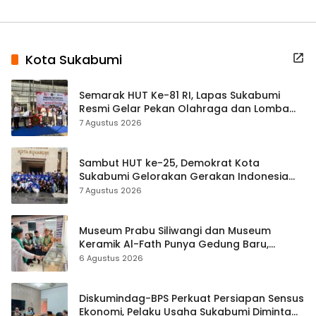
Kota Sukabumi
Semarak HUT Ke-81 RI, Lapas Sukabumi
Resmi Gelar Pekan Olahraga dan Lomba
Tradisional
7 Agustus 2026
Sambut HUT ke-25, Demokrat Kota
Sukabumi Gelorakan Gerakan Indonesia
ASRI Lewat Aksi Bersih Masjid Agung
7 Agustus 2026
Museum Prabu Siliwangi dan Museum
Keramik Al-Fath Punya Gedung Baru,
Hampir 500 Koleksi Dipisahkan
6 Agustus 2026
Diskumindag-BPS Perkuat Persiapan Sensus
Ekonomi, Pelaku Usaha Sukabumi Diminta