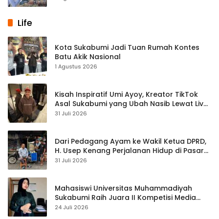
Life
Kota Sukabumi Jadi Tuan Rumah Kontes
Batu Akik Nasional
1 Agustus 2026
Kisah Inspiratif Umi Ayoy, Kreator TikTok
Asal Sukabumi yang Ubah Nasib Lewat Live
Streaming
31 Juli 2026
Dari Pedagang Ayam ke Wakil Ketua DPRD,
H. Usep Kenang Perjalanan Hidup di Pasar
Cisaat
31 Juli 2026
Mahasiswi Universitas Muhammadiyah
Sukabumi Raih Juara II Kompetisi Media
Pembelajaran Digital Tingkat Internasional
24 Juli 2026