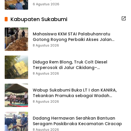
Terbuka Beri Data
6 Agustus 2026
Kabupaten Sukabumi
Mahasiswa KKM STAI Palabuhanratu
Gotong Royong Perbaiki Akses Jalan
Majelis Ta’lim di Sagaranten
8 Agustus 2026
Diduga Rem Blong, Truk Colt Diesel
Terperosok di Jalur Cikidang–
Palabuhanratu
8 Agustus 2026
Wabup Sukabumi Buka LT I dan KANIRA,
Tekankan Pramuka sebagai Wadah
Pembentukan Karakter
8 Agustus 2026
Dadang Hermawan Serahkan Bantuan
Seragam Paskibraka Kecamatan Ciracap
8 Agustus 2026