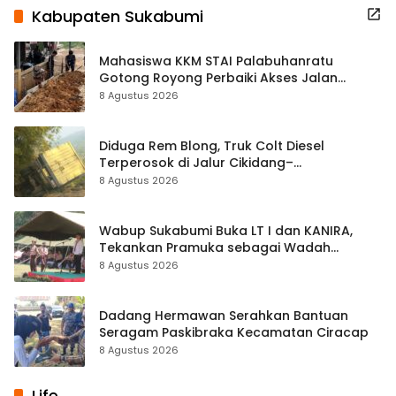
Kabupaten Sukabumi
Mahasiswa KKM STAI Palabuhanratu
Gotong Royong Perbaiki Akses Jalan
Majelis Ta’lim di Sagaranten
8 Agustus 2026
Diduga Rem Blong, Truk Colt Diesel
Terperosok di Jalur Cikidang–
Palabuhanratu
8 Agustus 2026
Wabup Sukabumi Buka LT I dan KANIRA,
Tekankan Pramuka sebagai Wadah
Pembentukan Karakter
8 Agustus 2026
Dadang Hermawan Serahkan Bantuan
Seragam Paskibraka Kecamatan Ciracap
8 Agustus 2026
Life