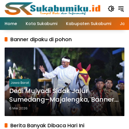
Langsung
ke
konten
Home
Kota Sukabumi
Kabupaten Sukabumi
Jaw
Banner dipaku di pohon
Jawa Barat
Dedi Mulyadi Sidak Jalur
Sumedang–Majalengka, Banner
Dipaku di Pohon hingga Aktivitas
6 Mei 2026
Usaha Ditertibkan
Berita Banyak Dibaca Hari Ini