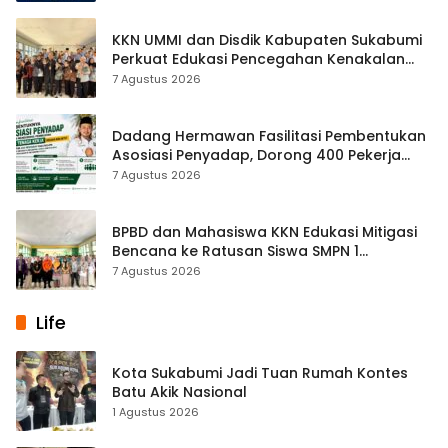
KKN UMMI dan Disdik Kabupaten Sukabumi
Perkuat Edukasi Pencegahan Kenakalan
Remaja di SMPN 2 Tegalbuleud
7 Agustus 2026
Dadang Hermawan Fasilitasi Pembentukan
Asosiasi Penyadap, Dorong 400 Pekerja
Dapat Perlindungan BPJS
7 Agustus 2026
BPBD dan Mahasiswa KKN Edukasi Mitigasi
Bencana ke Ratusan Siswa SMPN 1
Simpenan
7 Agustus 2026
Life
Kota Sukabumi Jadi Tuan Rumah Kontes
Batu Akik Nasional
1 Agustus 2026