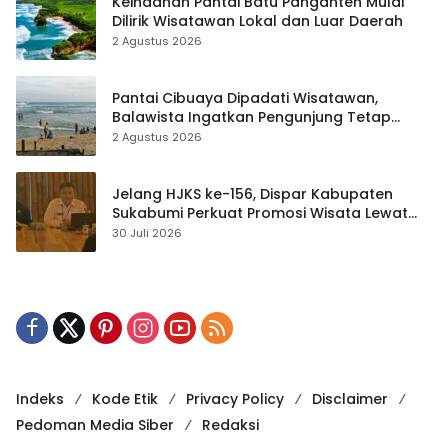
Keindahan Pantai Batu Panganten Mulai
Dilirik Wisatawan Lokal dan Luar Daerah
2 Agustus 2026
Pantai Cibuaya Dipadati Wisatawan,
Balawista Ingatkan Pengunjung Tetap
Waspada
2 Agustus 2026
Jelang HJKS ke-156, Dispar Kabupaten
Sukabumi Perkuat Promosi Wisata Lewat
Publikasi Digital
30 Juli 2026
Indeks
Kode Etik
Privacy Policy
Disclaimer
Pedoman Media Siber
Redaksi