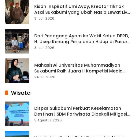
Kisah Inspiratif Umi Ayoy, Kreator TikTok
Asal Sukabumi yang Ubah Nasib Lewat Live
Streaming
31 Juli 2026
Dari Pedagang Ayam ke Wakil Ketua DPRD,
H. Usep Kenang Perjalanan Hidup di Pasar
Cisaat
31 Juli 2026
Mahasiswi Universitas Muhammadiyah
Sukabumi Raih Juara II Kompetisi Media
Pembelajaran Digital Tingkat Internasional
24 Juli 2026
Wisata
Dispar Sukabumi Perkuat Keselamatan
Destinasi, SDM Pariwisata Dibekali Mitigasi
hingga Teknik Evakuasi
5 Agustus 2026