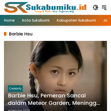
Langsung
ke
konten
Home
Kota Sukabumi
Kabupaten Sukabumi
Jaw
Barbie Hsu
Celebrity
Barbie Hsu, Pemeran Sancai
dalam Meteor Garden, Meninggal
Dunia di Usia 48 Tahun
4 Februari 2025