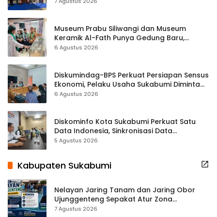
Tradisional
7 Agustus 2026
Museum Prabu Siliwangi dan Museum
Keramik Al-Fath Punya Gedung Baru,
Hampir 500 Koleksi Dipisahkan
6 Agustus 2026
Diskumindag-BPS Perkuat Persiapan Sensus
Ekonomi, Pelaku Usaha Sukabumi Diminta
Terbuka Beri Data
6 Agustus 2026
Diskominfo Kota Sukabumi Perkuat Satu
Data Indonesia, Sinkronisasi Data
Kewilayahan Dikebut
5 Agustus 2026
Kabupaten Sukabumi
Nelayan Jaring Tanam dan Jaring Obor
Ujunggenteng Sepakat Atur Zona
Penangkapan
7 Agustus 2026