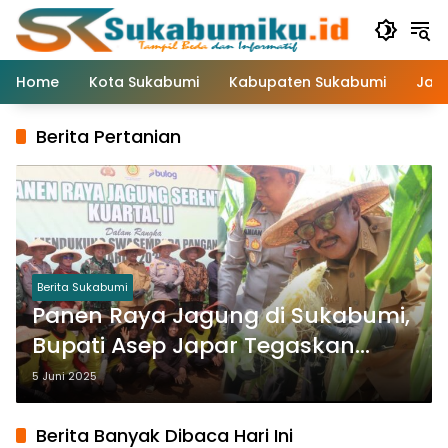
Langsung
ke
konten
Home
Kota Sukabumi
Kabupaten Sukabumi
Jaw
Berita Pertanian
Berita Sukabumi
Panen Raya Jagung di Sukabumi,
Bupati Asep Japar Tegaskan
Komitmen Dukung Swasembada
5 Juni 2025
Pangan
Berita Banyak Dibaca Hari Ini