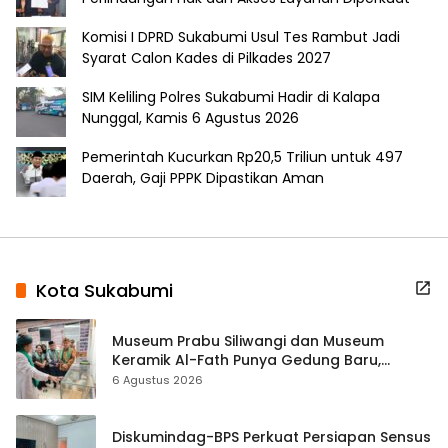
Komisi I DPRD Sukabumi Usul Tes Rambut Jadi
Syarat Calon Kades di Pilkades 2027
SIM Keliling Polres Sukabumi Hadir di Kalapa
Nunggal, Kamis 6 Agustus 2026
Pemerintah Kucurkan Rp20,5 Triliun untuk 497
Daerah, Gaji PPPK Dipastikan Aman
Kota Sukabumi
Museum Prabu Siliwangi dan Museum
Keramik Al-Fath Punya Gedung Baru,
Hampir 500 Koleksi Dipisahkan
6 Agustus 2026
Diskumindag-BPS Perkuat Persiapan Sensus