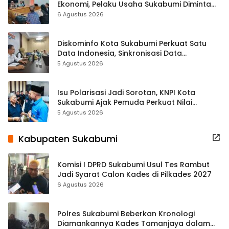
Ekonomi, Pelaku Usaha Sukabumi Diminta
Terbuka Beri Data
6 Agustus 2026
Diskominfo Kota Sukabumi Perkuat Satu
Data Indonesia, Sinkronisasi Data
Kewilayahan Dikebut
5 Agustus 2026
Isu Polarisasi Jadi Sorotan, KNPI Kota
Sukabumi Ajak Pemuda Perkuat Nilai
Kebangsaan
5 Agustus 2026
Kabupaten Sukabumi
Komisi I DPRD Sukabumi Usul Tes Rambut
Jadi Syarat Calon Kades di Pilkades 2027
6 Agustus 2026
Polres Sukabumi Beberkan Kronologi
Diamankannya Kades Tamanjaya dalam