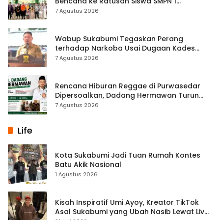
Bencana ke Ratusan Siswa SMPN 1
Simpenan
7 Agustus 2026
Wabup Sukabumi Tegaskan Perang
terhadap Narkoba Usai Dugaan Kades
Terlibat
7 Agustus 2026
Rencana Hiburan Reggae di Purwasedar
Dipersoalkan, Dadang Hermawan Turun
Memfasilitasi Musyawarah
7 Agustus 2026
Life
Kota Sukabumi Jadi Tuan Rumah Kontes
Batu Akik Nasional
1 Agustus 2026
Kisah Inspiratif Umi Ayoy, Kreator TikTok
Asal Sukabumi yang Ubah Nasib Lewat Live