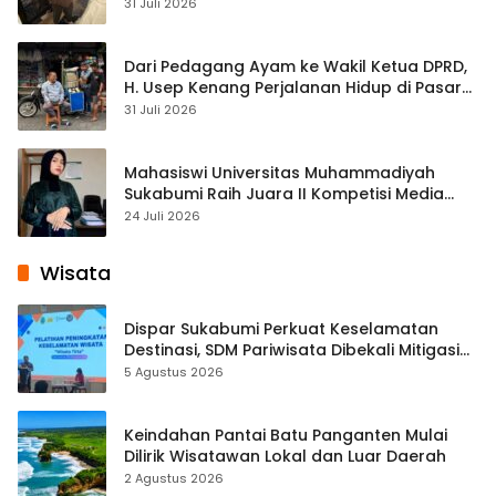
Streaming
31 Juli 2026
Dari Pedagang Ayam ke Wakil Ketua DPRD,
H. Usep Kenang Perjalanan Hidup di Pasar
Cisaat
31 Juli 2026
Mahasiswi Universitas Muhammadiyah
Sukabumi Raih Juara II Kompetisi Media
Pembelajaran Digital Tingkat Internasional
24 Juli 2026
Wisata
Dispar Sukabumi Perkuat Keselamatan
Destinasi, SDM Pariwisata Dibekali Mitigasi
hingga Teknik Evakuasi
5 Agustus 2026
Keindahan Pantai Batu Panganten Mulai
Dilirik Wisatawan Lokal dan Luar Daerah
2 Agustus 2026