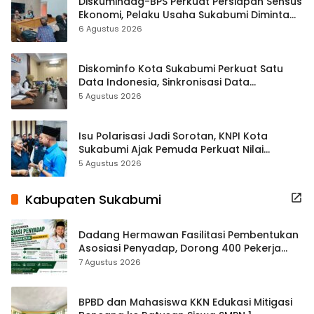
Diskumindag-BPS Perkuat Persiapan Sensus
Ekonomi, Pelaku Usaha Sukabumi Diminta
Terbuka Beri Data
6 Agustus 2026
Diskominfo Kota Sukabumi Perkuat Satu
Data Indonesia, Sinkronisasi Data
Kewilayahan Dikebut
5 Agustus 2026
Isu Polarisasi Jadi Sorotan, KNPI Kota
Sukabumi Ajak Pemuda Perkuat Nilai
Kebangsaan
5 Agustus 2026
Kabupaten Sukabumi
Dadang Hermawan Fasilitasi Pembentukan
Asosiasi Penyadap, Dorong 400 Pekerja
Dapat Perlindungan BPJS
7 Agustus 2026
BPBD dan Mahasiswa KKN Edukasi Mitigasi