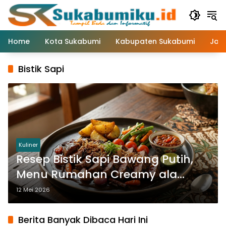
Langsung
ke
konten
Home
Kota Sukabumi
Kabupaten Sukabumi
Jaw
Bistik Sapi
Kuliner
Resep Bistik Sapi Bawang Putih,
Menu Rumahan Creamy ala
Sukabumi yang Wajib Dicoba
12 Mei 2026
Berita Banyak Dibaca Hari Ini