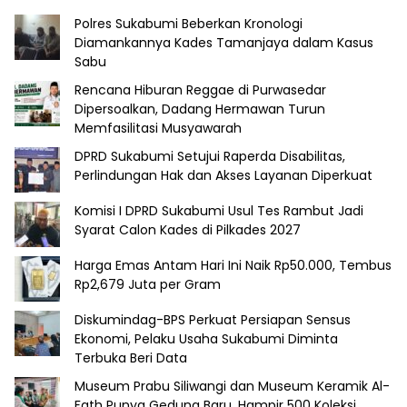
Polres Sukabumi Beberkan Kronologi
Diamankannya Kades Tamanjaya dalam Kasus
Sabu
Rencana Hiburan Reggae di Purwasedar
Dipersoalkan, Dadang Hermawan Turun
Memfasilitasi Musyawarah
DPRD Sukabumi Setujui Raperda Disabilitas,
Perlindungan Hak dan Akses Layanan Diperkuat
Komisi I DPRD Sukabumi Usul Tes Rambut Jadi
Syarat Calon Kades di Pilkades 2027
Harga Emas Antam Hari Ini Naik Rp50.000, Tembus
Rp2,679 Juta per Gram
Diskumindag-BPS Perkuat Persiapan Sensus
Ekonomi, Pelaku Usaha Sukabumi Diminta
Terbuka Beri Data
Museum Prabu Siliwangi dan Museum Keramik Al-
Fath Punya Gedung Baru, Hampir 500 Koleksi