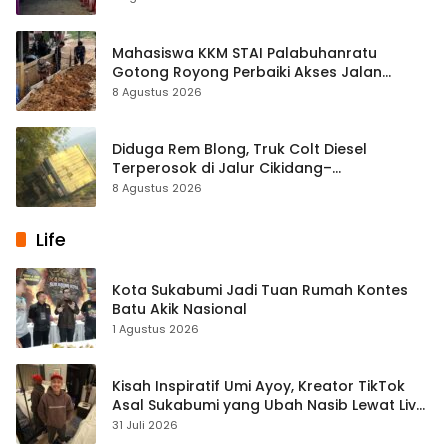
Mahasiswa KKM STAI Palabuhanratu
Gotong Royong Perbaiki Akses Jalan
Majelis Ta’lim di Sagaranten
8 Agustus 2026
Diduga Rem Blong, Truk Colt Diesel
Terperosok di Jalur Cikidang–
Palabuhanratu
8 Agustus 2026
Life
Kota Sukabumi Jadi Tuan Rumah Kontes
Batu Akik Nasional
1 Agustus 2026
Kisah Inspiratif Umi Ayoy, Kreator TikTok
Asal Sukabumi yang Ubah Nasib Lewat Live
Streaming
31 Juli 2026