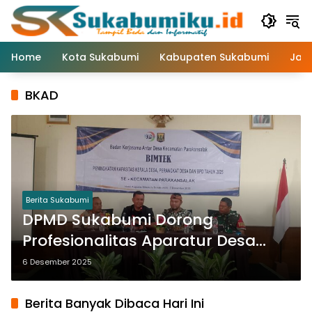
Langsung
ke
konten
Home
Kota Sukabumi
Kabupaten Sukabumi
Jaw
BKAD
Berita Sukabumi
DPMD Sukabumi Dorong
Profesionalitas Aparatur Desa
Lewat Bimtek BKAD Parakansalak
6 Desember 2025
Berita Banyak Dibaca Hari Ini