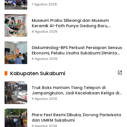
ASRI Lewat Aksi Bersih Masjid Agung
7 Agustus 2026
Museum Prabu Siliwangi dan Museum
Keramik Al-Fath Punya Gedung Baru,
Hampir 500 Koleksi Dipisahkan
6 Agustus 2026
Diskumindag-BPS Perkuat Persiapan Sensus
Ekonomi, Pelaku Usaha Sukabumi Diminta
Terbuka Beri Data
6 Agustus 2026
Kabupaten Sukabumi
Truk Boks Hantam Tiang Telepon di
Jampangkulon, Jadi Kecelakaan Ketiga di
Titik yang Sama
9 Agustus 2026
Plara Fest Resmi Dibuka, Dorong Pariwisata
dan UMKM Sukabumi
9 Agustus 2026