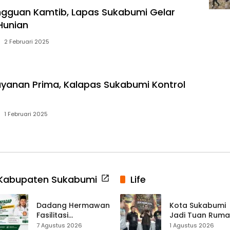
gguan Kamtib, Lapas Sukabumi Gelar
Hunian
2 Februari 2025
ayanan Prima, Kalapas Sukabumi Kontrol
s
1 Februari 2025
Kabupaten Sukabumi
Life
Dadang Hermawan
Kota Sukabumi
Fasilitasi
Jadi Tuan Rum
Pembentukan
Kontes Batu Aki
7 Agustus 2026
1 Agustus 2026