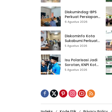
Al-Fath Punya
Gedung Baru,
Hampir 500 Koleksi
Diskumindag-BPS
Dipisahkan
Perkuat Persiapan
Sensus Ekonomi,
6 Agustus 2026
Pelaku Usaha
Sukabumi Diminta
Terbuka Beri Data
Diskominfo Kota
Sukabumi Perkuat
Satu Data
5 Agustus 2026
Indonesia,
Sinkronisasi Data
Kewilayahan
Isu Polarisasi Jadi
Dikebut
Sorotan, KNPI Kota
Sukabumi Ajak
5 Agustus 2026
Pemuda Perkuat
Nilai Kebangsaan
Indeks
Kode Etik
Privacy Policy