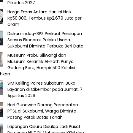
Pilkades 2027
Harga Emas Antam Hari Ini Naik
Rp50.000, Tembus Rp2,679 Juta per
Gram
Diskumindag-BPS Perkuat Persiapan
Sensus Ekonomi, Pelaku Usaha
Sukabumi Diminta Terbuka Beri Data
Museum Prabu Siliwangi dan
Museum Keramik Al-Fath Punya
Gedung Baru, Hampir 500 Koleksi
ahkan
SIM Keliling Polres Sukabumi Buka
Layanan di Cikembar pada Jumat, 7
Agustus 2026
Heri Gunawan Dorong Percepatan
PTSL di Sukabumi, Warga Diminta
Pasang Patok Batas Tanah
Lapangan Cisuru Disulap Jadi Pusat
Perayaan HUT RI, Mahasiswa KKM dan