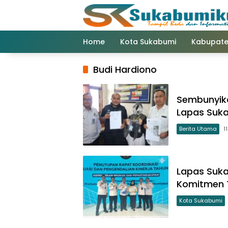
Langsung
ke
konten
Home
Kota Sukabumi
Kabupate
Budi Hardiono
Sembunyika
Lapas Suka
Berita Utama
1
Lapas Suka
Komitmen T
Kota Sukabumi