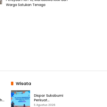
Warga Satukan Tenaga
Wisata
Dispar Sukabumi
ah
Perkuat
k
Keselamatan
5 Agustus 2026