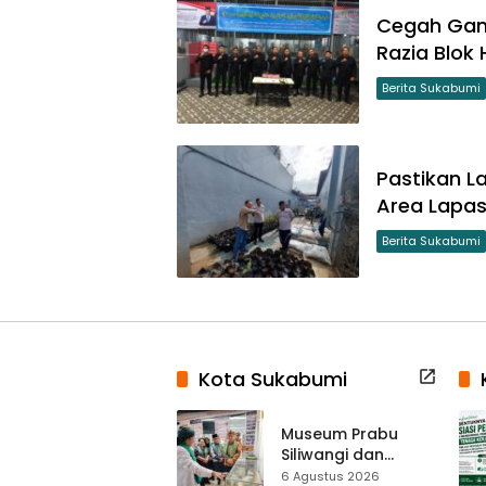
Cegah Gan
Razia Blok 
Berita Sukabumi
Pastikan L
Area Lapa
Berita Sukabumi
Kota Sukabumi
Museum Prabu
Siliwangi dan
Museum Keramik
6 Agustus 2026