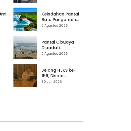
Destinasi, SDM
Pariwisata Dibekali
Mitigasi hingga
 Umi
Keindahan Pantai
Teknik Evakuasi
Batu Panganten
Mulai Dilirik
2 Agustus 2026
Wisatawan Lokal
at
dan Luar Daerah
Pantai Cibuaya
Dipadati
Wisatawan,
2 Agustus 2026
Balawista Ingatkan
p di
Pengunjung Tetap
Waspada
Jelang HJKS ke-
156, Dispar
Kabupaten
30 Juli 2026
Sukabumi Perkuat
si
Promosi Wisata
Lewat Publikasi
Digital