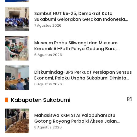
Sambut HUT ke-25, Demokrat Kota
Sukabumi Gelorakan Gerakan Indonesia
ASRI Lewat Aksi Bersih Masjid Agung
7 Agustus 2026
Museum Prabu Siliwangi dan Museum
Keramik Al-Fath Punya Gedung Baru,
Hampir 500 Koleksi Dipisahkan
6 Agustus 2026
Diskumindag-BPS Perkuat Persiapan Sensus
Ekonomi, Pelaku Usaha Sukabumi Diminta
Terbuka Beri Data
6 Agustus 2026
Kabupaten Sukabumi
Mahasiswa KKM STAI Palabuhanratu
Gotong Royong Perbaiki Akses Jalan
Majelis Ta’lim di Sagaranten
8 Agustus 2026