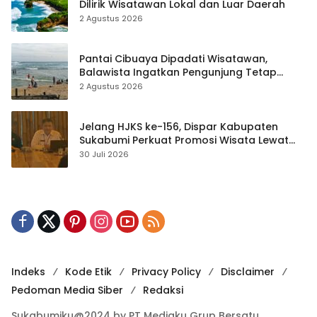
Dilirik Wisatawan Lokal dan Luar Daerah
2 Agustus 2026
Pantai Cibuaya Dipadati Wisatawan,
Balawista Ingatkan Pengunjung Tetap
Waspada
2 Agustus 2026
Jelang HJKS ke-156, Dispar Kabupaten
Sukabumi Perkuat Promosi Wisata Lewat
Publikasi Digital
30 Juli 2026
Indeks
Kode Etik
Privacy Policy
Disclaimer
Pedoman Media Siber
Redaksi
Sukabumiku@2024 by PT Mediaku Grup Bersatu