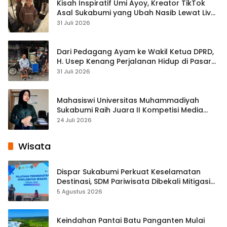
Kisah Inspiratif Umi Ayoy, Kreator TikTok
Asal Sukabumi yang Ubah Nasib Lewat Live
Streaming
31 Juli 2026
Dari Pedagang Ayam ke Wakil Ketua DPRD,
H. Usep Kenang Perjalanan Hidup di Pasar
Cisaat
31 Juli 2026
Mahasiswi Universitas Muhammadiyah
Sukabumi Raih Juara II Kompetisi Media
Pembelajaran Digital Tingkat Internasional
24 Juli 2026
Wisata
Dispar Sukabumi Perkuat Keselamatan
Destinasi, SDM Pariwisata Dibekali Mitigasi
hingga Teknik Evakuasi
5 Agustus 2026
Keindahan Pantai Batu Panganten Mulai