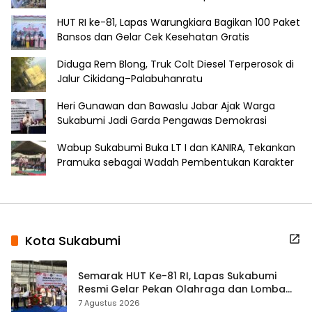
HUT RI ke-81, Lapas Warungkiara Bagikan 100 Paket
Bansos dan Gelar Cek Kesehatan Gratis
Diduga Rem Blong, Truk Colt Diesel Terperosok di
Jalur Cikidang–Palabuhanratu
Heri Gunawan dan Bawaslu Jabar Ajak Warga
Sukabumi Jadi Garda Pengawas Demokrasi
Wabup Sukabumi Buka LT I dan KANIRA, Tekankan
Pramuka sebagai Wadah Pembentukan Karakter
Kota Sukabumi
Semarak HUT Ke-81 RI, Lapas Sukabumi
Resmi Gelar Pekan Olahraga dan Lomba
Tradisional
7 Agustus 2026