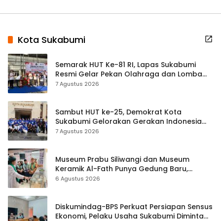
Kota Sukabumi
Semarak HUT Ke-81 RI, Lapas Sukabumi
Resmi Gelar Pekan Olahraga dan Lomba
Tradisional
7 Agustus 2026
Sambut HUT ke-25, Demokrat Kota
Sukabumi Gelorakan Gerakan Indonesia
ASRI Lewat Aksi Bersih Masjid Agung
7 Agustus 2026
Museum Prabu Siliwangi dan Museum
Keramik Al-Fath Punya Gedung Baru,
Hampir 500 Koleksi Dipisahkan
6 Agustus 2026
Diskumindag-BPS Perkuat Persiapan Sensus
Ekonomi, Pelaku Usaha Sukabumi Diminta