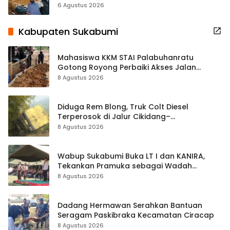
Terbuka Beri Data
6 Agustus 2026
Kabupaten Sukabumi
Mahasiswa KKM STAI Palabuhanratu
Gotong Royong Perbaiki Akses Jalan
Majelis Ta’lim di Sagaranten
8 Agustus 2026
Diduga Rem Blong, Truk Colt Diesel
Terperosok di Jalur Cikidang–
Palabuhanratu
8 Agustus 2026
Wabup Sukabumi Buka LT I dan KANIRA,
Tekankan Pramuka sebagai Wadah
Pembentukan Karakter
8 Agustus 2026
Dadang Hermawan Serahkan Bantuan
Seragam Paskibraka Kecamatan Ciracap
8 Agustus 2026