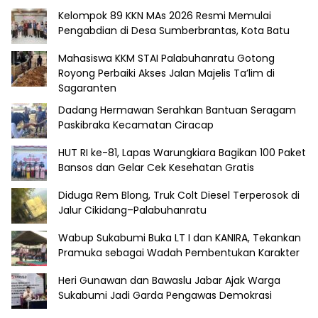
Kelompok 89 KKN MAs 2026 Resmi Memulai
Pengabdian di Desa Sumberbrantas, Kota Batu
Mahasiswa KKM STAI Palabuhanratu Gotong
Royong Perbaiki Akses Jalan Majelis Ta’lim di
Sagaranten
Dadang Hermawan Serahkan Bantuan Seragam
Paskibraka Kecamatan Ciracap
HUT RI ke-81, Lapas Warungkiara Bagikan 100 Paket
Bansos dan Gelar Cek Kesehatan Gratis
Diduga Rem Blong, Truk Colt Diesel Terperosok di
Jalur Cikidang–Palabuhanratu
Wabup Sukabumi Buka LT I dan KANIRA, Tekankan
Pramuka sebagai Wadah Pembentukan Karakter
Heri Gunawan dan Bawaslu Jabar Ajak Warga
Sukabumi Jadi Garda Pengawas Demokrasi