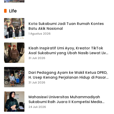
Life
Kota Sukabumi Jadi Tuan Rumah Kontes
Batu Akik Nasional
1 Agustus 2026
Kisah Inspiratif Umi Ayoy, Kreator TikTok
Asal Sukabumi yang Ubah Nasib Lewat Live
Streaming
31 Juli 2026
Dari Pedagang Ayam ke Wakil Ketua DPRD,
H. Usep Kenang Perjalanan Hidup di Pasar
Cisaat
31 Juli 2026
Mahasiswi Universitas Muhammadiyah
Sukabumi Raih Juara II Kompetisi Media
Pembelajaran Digital Tingkat Internasional
24 Juli 2026