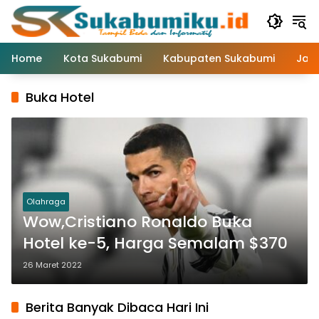
Langsung
ke
konten
Home
Kota Sukabumi
Kabupaten Sukabumi
Jaw
Buka Hotel
Olahraga
Wow,Cristiano Ronaldo Buka
Hotel ke-5, Harga Semalam $370
26 Maret 2022
Berita Banyak Dibaca Hari Ini