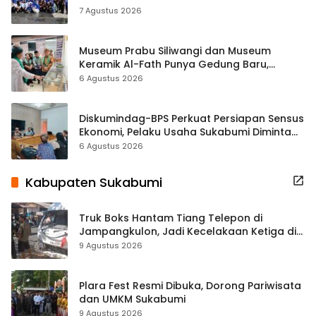
ASRI Lewat Aksi Bersih Masjid Agung
7 Agustus 2026
Museum Prabu Siliwangi dan Museum
Keramik Al-Fath Punya Gedung Baru,
Hampir 500 Koleksi Dipisahkan
6 Agustus 2026
Diskumindag-BPS Perkuat Persiapan Sensus
Ekonomi, Pelaku Usaha Sukabumi Diminta
Terbuka Beri Data
6 Agustus 2026
Kabupaten Sukabumi
Truk Boks Hantam Tiang Telepon di
Jampangkulon, Jadi Kecelakaan Ketiga di
Titik yang Sama
9 Agustus 2026
Plara Fest Resmi Dibuka, Dorong Pariwisata
dan UMKM Sukabumi
9 Agustus 2026