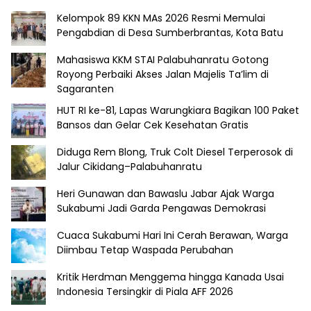
Kelompok 89 KKN MAs 2026 Resmi Memulai
Pengabdian di Desa Sumberbrantas, Kota Batu
Mahasiswa KKM STAI Palabuhanratu Gotong
Royong Perbaiki Akses Jalan Majelis Ta’lim di
Sagaranten
HUT RI ke-81, Lapas Warungkiara Bagikan 100 Paket
Bansos dan Gelar Cek Kesehatan Gratis
Diduga Rem Blong, Truk Colt Diesel Terperosok di
Jalur Cikidang–Palabuhanratu
Heri Gunawan dan Bawaslu Jabar Ajak Warga
Sukabumi Jadi Garda Pengawas Demokrasi
Cuaca Sukabumi Hari Ini Cerah Berawan, Warga
Diimbau Tetap Waspada Perubahan
Kritik Herdman Menggema hingga Kanada Usai
Indonesia Tersingkir di Piala AFF 2026