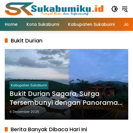
Langsung
ke
konten
Home
Kota Sukabumi
Kabupaten Sukabumi
Jaw
Bukit Durian
Kabupaten Sukabumi
Bukit Durian Sagara, Surga
Tersembunyi dengan Panorama
Teluk Palabuhanratu
6 Desember 2025
Berita Banyak Dibaca Hari Ini