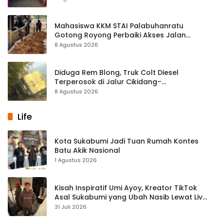
Mahasiswa KKM STAI Palabuhanratu
Gotong Royong Perbaiki Akses Jalan
Majelis Ta’lim di Sagaranten
8 Agustus 2026
Diduga Rem Blong, Truk Colt Diesel
Terperosok di Jalur Cikidang–
Palabuhanratu
8 Agustus 2026
Life
Kota Sukabumi Jadi Tuan Rumah Kontes
Batu Akik Nasional
1 Agustus 2026
Kisah Inspiratif Umi Ayoy, Kreator TikTok
Asal Sukabumi yang Ubah Nasib Lewat Live
Streaming
31 Juli 2026