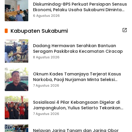
Diskumindag-BPS Perkuat Persiapan Sensus
Ekonomi, Pelaku Usaha Sukabumi Diminta
Terbuka Beri Data
6 Agustus 2026
Kabupaten Sukabumi
Dadang Hermawan Serahkan Bantuan
Seragam Paskibraka Kecamatan Ciracap
8 Agustus 2026
Oknum Kades Tamanjaya Terjerat Kasus
Narkoba, Paoji Nurjaman Minta Seleksi
Calon Kades Diperketat
7 Agustus 2026
Sosialisasi 4 Pilar Kebangsaan Digelar di
Jampangkulon, Yulius Setiarto Tekankan
Pentingnya Persatuan
7 Agustus 2026
Nelayan Jaring Tanam dan Jaring Obor