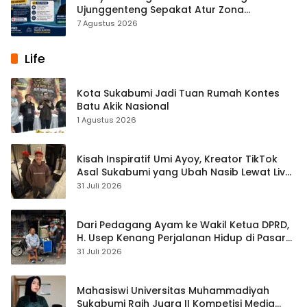
Ujunggenteng Sepakat Atur Zona
Penangkapan
7 Agustus 2026
Life
Kota Sukabumi Jadi Tuan Rumah Kontes
Batu Akik Nasional
1 Agustus 2026
Kisah Inspiratif Umi Ayoy, Kreator TikTok
Asal Sukabumi yang Ubah Nasib Lewat Live
Streaming
31 Juli 2026
Dari Pedagang Ayam ke Wakil Ketua DPRD,
H. Usep Kenang Perjalanan Hidup di Pasar
Cisaat
31 Juli 2026
Mahasiswi Universitas Muhammadiyah
Sukabumi Raih Juara II Kompetisi Media