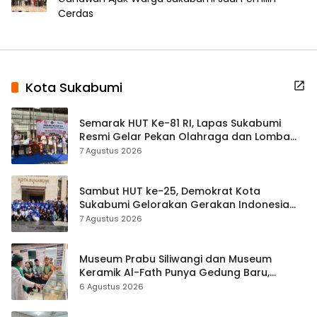
Cerdas
Kota Sukabumi
Semarak HUT Ke-81 RI, Lapas Sukabumi
Resmi Gelar Pekan Olahraga dan Lomba
Tradisional
7 Agustus 2026
Sambut HUT ke-25, Demokrat Kota
Sukabumi Gelorakan Gerakan Indonesia
ASRI Lewat Aksi Bersih Masjid Agung
7 Agustus 2026
Museum Prabu Siliwangi dan Museum
Keramik Al-Fath Punya Gedung Baru,
Hampir 500 Koleksi Dipisahkan
6 Agustus 2026