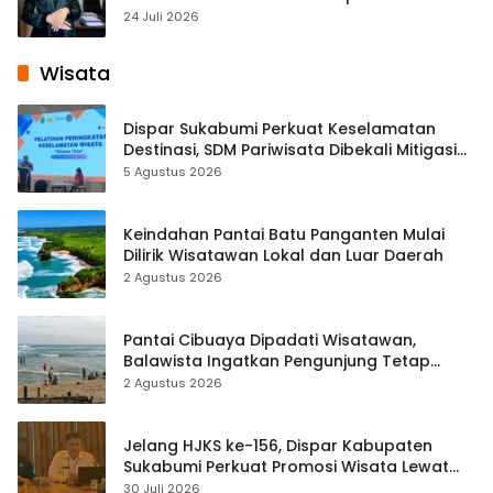
Pembelajaran Digital Tingkat Internasional
24 Juli 2026
Wisata
Dispar Sukabumi Perkuat Keselamatan
Destinasi, SDM Pariwisata Dibekali Mitigasi
hingga Teknik Evakuasi
5 Agustus 2026
Keindahan Pantai Batu Panganten Mulai
Dilirik Wisatawan Lokal dan Luar Daerah
2 Agustus 2026
Pantai Cibuaya Dipadati Wisatawan,
Balawista Ingatkan Pengunjung Tetap
Waspada
2 Agustus 2026
Jelang HJKS ke-156, Dispar Kabupaten
Sukabumi Perkuat Promosi Wisata Lewat
Publikasi Digital
30 Juli 2026