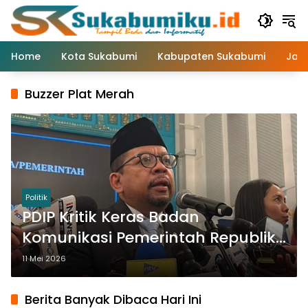
Langsung
ke
konten
Home
Kota Sukabumi
Kabupaten Sukabumi
Jaw
Buzzer Plat Merah
Politik
PDIP Kritik Keras Badan
Komunikasi Pemerintah Republik
Indonesia, Sebut Strategi Qodari
11 Mei 2026
“Blunder dan Amatir”
Berita Banyak Dibaca Hari Ini