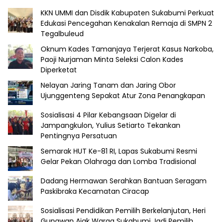
KKN UMMI dan Disdik Kabupaten Sukabumi Perkuat
Edukasi Pencegahan Kenakalan Remaja di SMPN 2
Tegalbuleud
Oknum Kades Tamanjaya Terjerat Kasus Narkoba,
Paoji Nurjaman Minta Seleksi Calon Kades
Diperketat
Nelayan Jaring Tanam dan Jaring Obor
Ujunggenteng Sepakat Atur Zona Penangkapan
Sosialisasi 4 Pilar Kebangsaan Digelar di
Jampangkulon, Yulius Setiarto Tekankan
Pentingnya Persatuan
Semarak HUT Ke-81 RI, Lapas Sukabumi Resmi
Gelar Pekan Olahraga dan Lomba Tradisional
Dadang Hermawan Serahkan Bantuan Seragam
Paskibraka Kecamatan Ciracap
Sosialisasi Pendidikan Pemilih Berkelanjutan, Heri
Gunawan Ajak Warga Sukabumi Jadi Pemilih