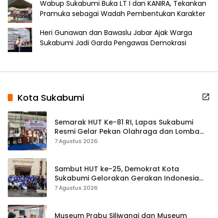
Wabup Sukabumi Buka LT I dan KANIRA, Tekankan
Pramuka sebagai Wadah Pembentukan Karakter
Heri Gunawan dan Bawaslu Jabar Ajak Warga
Sukabumi Jadi Garda Pengawas Demokrasi
Kota Sukabumi
Semarak HUT Ke-81 RI, Lapas Sukabumi
Resmi Gelar Pekan Olahraga dan Lomba
Tradisional
7 Agustus 2026
Sambut HUT ke-25, Demokrat Kota
Sukabumi Gelorakan Gerakan Indonesia
ASRI Lewat Aksi Bersih Masjid Agung
7 Agustus 2026
Museum Prabu Siliwangi dan Museum