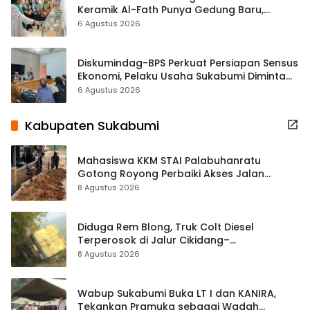
Keramik Al-Fath Punya Gedung Baru,
Hampir 500 Koleksi Dipisahkan
6 Agustus 2026
Diskumindag-BPS Perkuat Persiapan Sensus
Ekonomi, Pelaku Usaha Sukabumi Diminta
Terbuka Beri Data
6 Agustus 2026
Kabupaten Sukabumi
Mahasiswa KKM STAI Palabuhanratu
Gotong Royong Perbaiki Akses Jalan
Majelis Ta’lim di Sagaranten
8 Agustus 2026
Diduga Rem Blong, Truk Colt Diesel
Terperosok di Jalur Cikidang–
Palabuhanratu
8 Agustus 2026
Wabup Sukabumi Buka LT I dan KANIRA,
Tekankan Pramuka sebagai Wadah