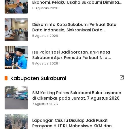
Ekonomi, Pelaku Usaha Sukabumi Diminta
Terbuka Beri Data
6 Agustus 2026
Diskominfo Kota Sukabumi Perkuat Satu
Data Indonesia, Sinkronisasi Data
Kewilayahan Dikebut
5 Agustus 2026
Isu Polarisasi Jadi Sorotan, KNPI Kota
Sukabumi Ajak Pemuda Perkuat Nilai
Kebangsaan
5 Agustus 2026
Kabupaten Sukabumi
SIM Keliling Polres Sukabumi Buka Layanan
di Cikembar pada Jumat, 7 Agustus 2026
7 Agustus 2026
Lapangan Cisuru Disulap Jadi Pusat
Perayaan HUT RI, Mahasiswa KKM dan