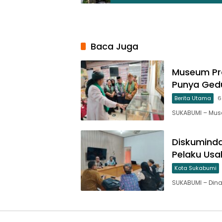
Baca Juga
Museum Pra
Punya Gedu
Berita Utama
6
SUKABUMI – Mus
Diskuminda
Pelaku Usa
Kota Sukabumi
SUKABUMI – Dina