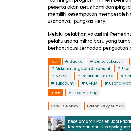
“Kami ingin program ini memberikan
peserta akan terus kami dampingi 
memiliki kesempatan memperoleh
usahanya,” pungkas Hery.
Melalui pelatihan vokasi ini, Peme
pelaku usaha mikro baru yang tumb
berkontribusi terhadap penguatan
Tag:
Baking
Berita Sukabumi
Diskumindag Kota Sukabumi
Ekon
Merajut
Pelatihan Vokasi
pe
sukabumi
UMKM
Usaha Mikr
Topik:
Diskumindag
Penulis: Robby
Editor: Rizky Miftah
Keselamatan Pasien Jadi Priori
Keamanan dan Kesiapsiagaan