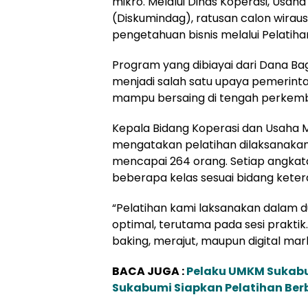
mikro. Melalui Dinas Koperasi, Usah
(Diskumindag), ratusan calon wiraus
pengetahuan bisnis melalui Pelatiha
Program yang dibiayai dari Dana Ba
menjadi salah satu upaya pemerint
mampu bersaing di tengah perkemb
Kepala Bidang Koperasi dan Usaha 
mengatakan pelatihan dilaksanaka
mencapai 264 orang. Setiap angkatan
beberapa kelas sesuai bidang keter
“Pelatihan kami laksanakan dalam 
optimal, terutama pada sesi praktik
baking, merajut, maupun digital mark
BACA JUGA :
Pelaku UMKM Sukabu
Sukabumi Siapkan Pelatihan Ber