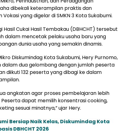
a Mikro, Perindustrian, dan Perdagangan
aha dibekali keterampilan praktis dan
n Vokasi yang digelar di SMKN 3 Kota Sukabumi.
gi Hasil Cukai Hasil Tembakau (DBHCHT) tersebut
ah dalam mencetak pelaku usaha baru yang
angan dunia usaha yang semakin dinamis.
Mikro Diskumindag Kota Sukabumi, Hery Purnomo,
n dalam dua gelombang dengan jumlah peserta
 diikuti 132 peserta yang dibagi ke dalam
ampilan.
dua angkatan agar proses pembelajaran lebih
. Peserta dapat memilih konsentrasi cooking,
eting sesuai minatnya,” ujar Hery.
mi Bersiap Naik Kelas, Diskumindag Kota
basis DBHCHT 2026