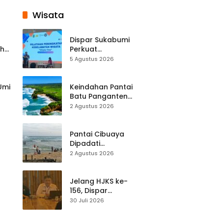
Wisata
Dispar Sukabumi
ah
Perkuat
k
Keselamatan
5 Agustus 2026
Destinasi, SDM
Pariwisata Dibekali
Mitigasi hingga
 Umi
Keindahan Pantai
Teknik Evakuasi
Batu Panganten
Mulai Dilirik
2 Agustus 2026
Wisatawan Lokal
at
dan Luar Daerah
Pantai Cibuaya
Dipadati
Wisatawan,
2 Agustus 2026
Balawista Ingatkan
p di
Pengunjung Tetap
Waspada
Jelang HJKS ke-
156, Dispar
Kabupaten
30 Juli 2026
Sukabumi Perkuat
si
Promosi Wisata