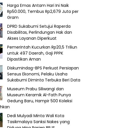
Harga Emas Antam Hari Ini Naik
Rp50.000, Tembus Rp2,679 Juta per
Gram
DPRD Sukabumi Setujui Raperda
Disabilitas, Perlindungan Hak dan
Akses Layanan Diperkuat
Pemerintah Kucurkan Rp20,5 Triliun
untuk 497 Daerah, Gaji PPPK
Dipastikan Aman
Diskumindag-BPS Perkuat Persiapan
Sensus Ekonomi, Pelaku Usaha
Sukabumi Diminta Terbuka Beri Data
Museum Prabu Siliwangi dan
Museum Keramik Al-Fath Punya
Gedung Baru, Hampir 500 Koleksi
ahkan
Dedi Mulyadi Minta Wali Kota
Tasikmalaya Sanksi Nakes yang
Diduga Hina Pasien BPJS