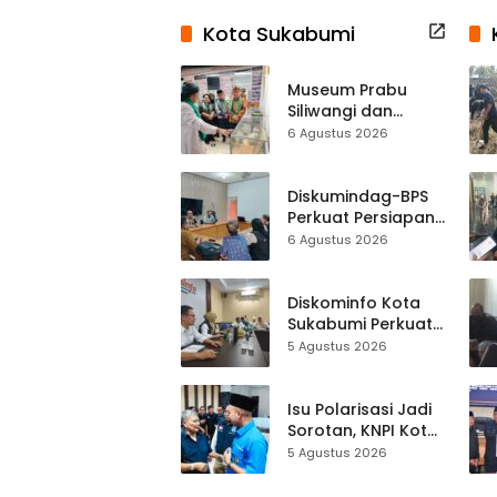
Kota Sukabumi
Museum Prabu
Siliwangi dan
Museum Keramik
6 Agustus 2026
Al-Fath Punya
Gedung Baru,
Hampir 500 Koleksi
Diskumindag-BPS
Dipisahkan
Perkuat Persiapan
Sensus Ekonomi,
6 Agustus 2026
Pelaku Usaha
Sukabumi Diminta
Terbuka Beri Data
Diskominfo Kota
Sukabumi Perkuat
Satu Data
5 Agustus 2026
Indonesia,
Sinkronisasi Data
Kewilayahan
Isu Polarisasi Jadi
Dikebut
Sorotan, KNPI Kota
Sukabumi Ajak
5 Agustus 2026
Pemuda Perkuat
Nilai Kebangsaan