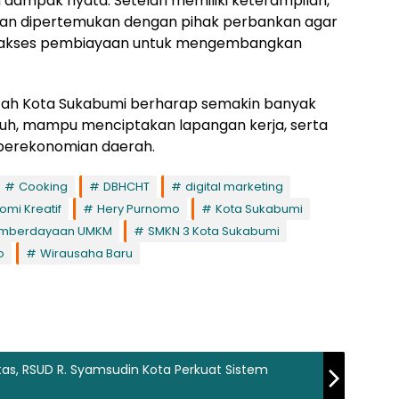
 dampak nyata. Setelah memiliki keterampilan,
dan dipertemukan dengan pihak perbankan agar
 akses pembiayaan untuk mengembangkan
rintah Kota Sukabumi berharap semakin banyak
uh, mampu menciptakan lapangan kerja, serta
 perekonomian daerah.
Cooking
DBHCHT
digital marketing
omi Kreatif
Hery Purnomo
Kota Sukabumi
mberdayaan UMKM
SMKN 3 Kota Sukabumi
o
Wirausaha Baru
tas, RSUD R. Syamsudin Kota Perkuat Sistem