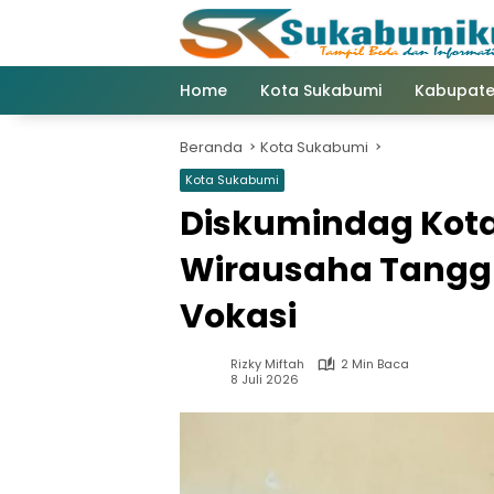
Langsung
ke
konten
Home
Kota Sukabumi
Kabupate
Beranda
Kota Sukabumi
Kota Sukabumi
Diskumindag Kot
Wirausaha Tanggu
Vokasi
Rizky Miftah
2 Min Baca
8 Juli 2026