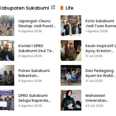
Kabupaten Sukabumi
Life
Lapangan Cisuru
Kota Sukabumi
Disulap Jadi Pusat
Jadi Tuan Rum
Perayaan HUT RI,
Kontes Batu Aki
6 Agustus 2026
1 Agustus 2026
Mahasiswa KKM
Nasional
dan Warga
Satukan Tenaga
Komisi I DPRD
Kisah Inspiratif
Sukabumi Usul Tes
Ayoy, Kreator
Rambut Jadi
TikTok Asal
6 Agustus 2026
31 Juli 2026
Syarat Calon
Sukabumi yang
Kades di Pilkades
Ubah Nasib Lew
2027
Live Streaming
Polres Sukabumi
Dari Pedagang
Beberkan
Ayam ke Wakil
Kronologi
Ketua DPRD, H.
6 Agustus 2026
31 Juli 2026
Diamankannya
Usep Kenang
Kades Tamanjaya
Perjalanan Hidu
dalam Kasus Sabu
Pasar Cisaat
DPRD Sukabumi
Mahasiswi
Setujui Raperda
Universitas
Disabilitas,
Muhammadiyah
6 Agustus 2026
24 Juli 2026
Perlindungan Hak
Sukabumi Raih
dan Akses Layanan
Juara II Kompeti