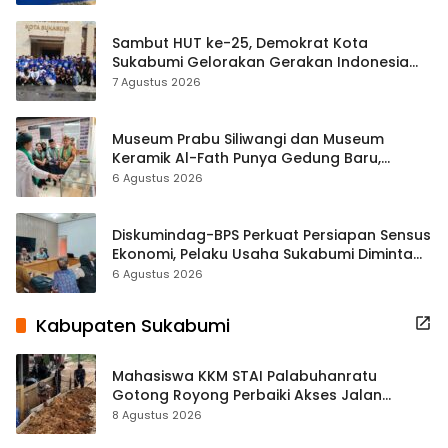
Sambut HUT ke-25, Demokrat Kota
Sukabumi Gelorakan Gerakan Indonesia
ASRI Lewat Aksi Bersih Masjid Agung
7 Agustus 2026
Museum Prabu Siliwangi dan Museum
Keramik Al-Fath Punya Gedung Baru,
Hampir 500 Koleksi Dipisahkan
6 Agustus 2026
Diskumindag-BPS Perkuat Persiapan Sensus
Ekonomi, Pelaku Usaha Sukabumi Diminta
Terbuka Beri Data
6 Agustus 2026
Kabupaten Sukabumi
Mahasiswa KKM STAI Palabuhanratu
Gotong Royong Perbaiki Akses Jalan
Majelis Ta’lim di Sagaranten
8 Agustus 2026