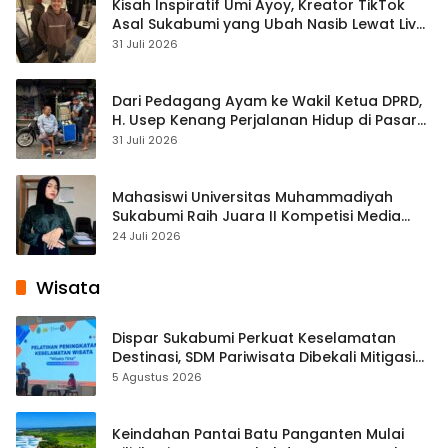
Kisah Inspiratif Umi Ayoy, Kreator TikTok
Asal Sukabumi yang Ubah Nasib Lewat Live
Streaming
31 Juli 2026
Dari Pedagang Ayam ke Wakil Ketua DPRD,
H. Usep Kenang Perjalanan Hidup di Pasar
Cisaat
31 Juli 2026
Mahasiswi Universitas Muhammadiyah
Sukabumi Raih Juara II Kompetisi Media
Pembelajaran Digital Tingkat Internasional
24 Juli 2026
Wisata
Dispar Sukabumi Perkuat Keselamatan
Destinasi, SDM Pariwisata Dibekali Mitigasi
hingga Teknik Evakuasi
5 Agustus 2026
Keindahan Pantai Batu Panganten Mulai