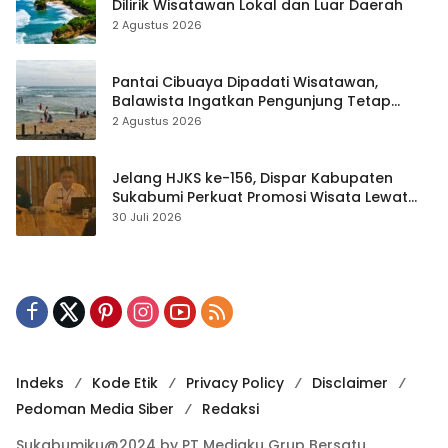
Dilirik Wisatawan Lokal dan Luar Daerah
2 Agustus 2026
Pantai Cibuaya Dipadati Wisatawan,
Balawista Ingatkan Pengunjung Tetap
Waspada
2 Agustus 2026
Jelang HJKS ke-156, Dispar Kabupaten
Sukabumi Perkuat Promosi Wisata Lewat
Publikasi Digital
30 Juli 2026
Indeks
Kode Etik
Privacy Policy
Disclaimer
Pedoman Media Siber
Redaksi
Sukabumiku@2024 by PT Mediaku Grup Bersatu