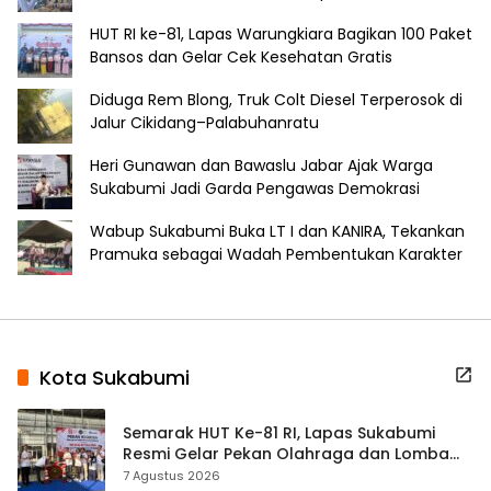
HUT RI ke-81, Lapas Warungkiara Bagikan 100 Paket
Bansos dan Gelar Cek Kesehatan Gratis
Diduga Rem Blong, Truk Colt Diesel Terperosok di
Jalur Cikidang–Palabuhanratu
Heri Gunawan dan Bawaslu Jabar Ajak Warga
Sukabumi Jadi Garda Pengawas Demokrasi
Wabup Sukabumi Buka LT I dan KANIRA, Tekankan
Pramuka sebagai Wadah Pembentukan Karakter
Kota Sukabumi
Semarak HUT Ke-81 RI, Lapas Sukabumi
Resmi Gelar Pekan Olahraga dan Lomba
Tradisional
7 Agustus 2026