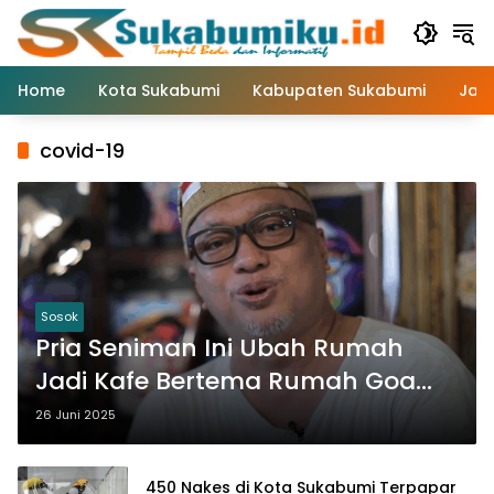
Langsung
ke
konten
Home
Kota Sukabumi
Kabupaten Sukabumi
Jaw
covid-19
Sosok
Pria Seniman Ini Ubah Rumah
Jadi Kafe Bertema Rumah Goa
dengan Modal Minim
26 Juni 2025
450 Nakes di Kota Sukabumi Terpapar