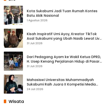
Kota Sukabumi Jadi Tuan Rumah Kontes
Batu Akik Nasional
1 Agustus 2026
Kisah Inspiratif Umi Ayoy, Kreator TikTok
Asal Sukabumi yang Ubah Nasib Lewat Live
Streaming
31 Juli 2026
Dari Pedagang Ayam ke Wakil Ketua DPRD,
H. Usep Kenang Perjalanan Hidup di Pasar
Cisaat
31 Juli 2026
Mahasiswi Universitas Muhammadiyah
Sukabumi Raih Juara II Kompetisi Media
Pembelajaran Digital Tingkat Internasional
24 Juli 2026
Wisata