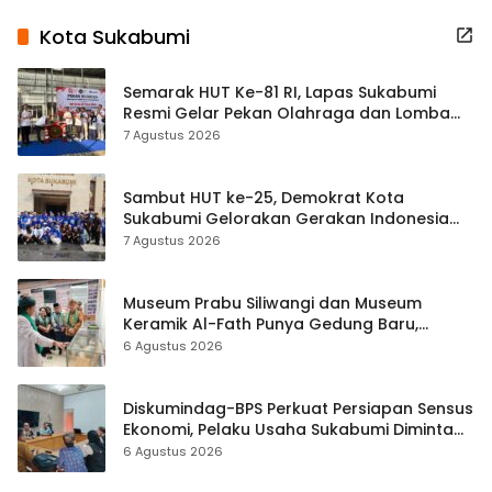
Kota Sukabumi
Semarak HUT Ke-81 RI, Lapas Sukabumi
Resmi Gelar Pekan Olahraga dan Lomba
Tradisional
7 Agustus 2026
Sambut HUT ke-25, Demokrat Kota
Sukabumi Gelorakan Gerakan Indonesia
ASRI Lewat Aksi Bersih Masjid Agung
7 Agustus 2026
Museum Prabu Siliwangi dan Museum
Keramik Al-Fath Punya Gedung Baru,
Hampir 500 Koleksi Dipisahkan
6 Agustus 2026
Diskumindag-BPS Perkuat Persiapan Sensus
Ekonomi, Pelaku Usaha Sukabumi Diminta
Terbuka Beri Data
6 Agustus 2026