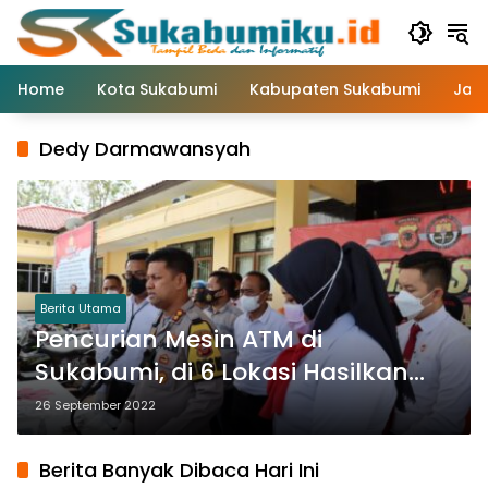
Langsung
ke
konten
Home
Kota Sukabumi
Kabupaten Sukabumi
Jaw
Dedy Darmawansyah
Berita Utama
Pencurian Mesin ATM di
Sukabumi, di 6 Lokasi Hasilkan
Total Rp 1.9 miliar
26 September 2022
Berita Banyak Dibaca Hari Ini