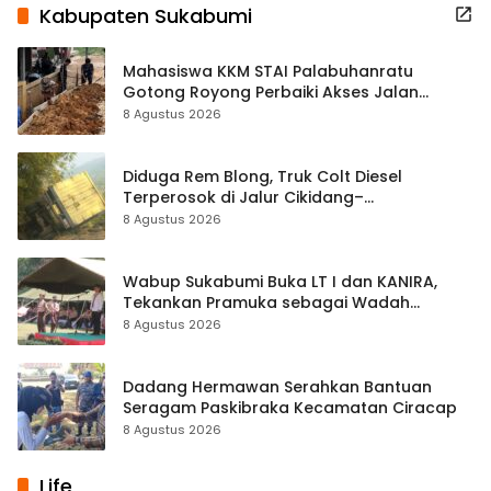
Kabupaten Sukabumi
Mahasiswa KKM STAI Palabuhanratu
Gotong Royong Perbaiki Akses Jalan
Majelis Ta’lim di Sagaranten
8 Agustus 2026
Diduga Rem Blong, Truk Colt Diesel
Terperosok di Jalur Cikidang–
Palabuhanratu
8 Agustus 2026
Wabup Sukabumi Buka LT I dan KANIRA,
Tekankan Pramuka sebagai Wadah
Pembentukan Karakter
8 Agustus 2026
Dadang Hermawan Serahkan Bantuan
Seragam Paskibraka Kecamatan Ciracap
8 Agustus 2026
Life