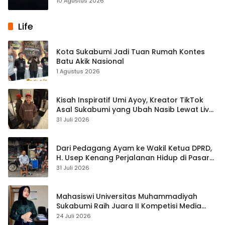
10 Agustus 2026
Life
Kota Sukabumi Jadi Tuan Rumah Kontes
Batu Akik Nasional
1 Agustus 2026
Kisah Inspiratif Umi Ayoy, Kreator TikTok
Asal Sukabumi yang Ubah Nasib Lewat Live
Streaming
31 Juli 2026
Dari Pedagang Ayam ke Wakil Ketua DPRD,
H. Usep Kenang Perjalanan Hidup di Pasar
Cisaat
31 Juli 2026
Mahasiswi Universitas Muhammadiyah
Sukabumi Raih Juara II Kompetisi Media
Pembelajaran Digital Tingkat Internasional
24 Juli 2026