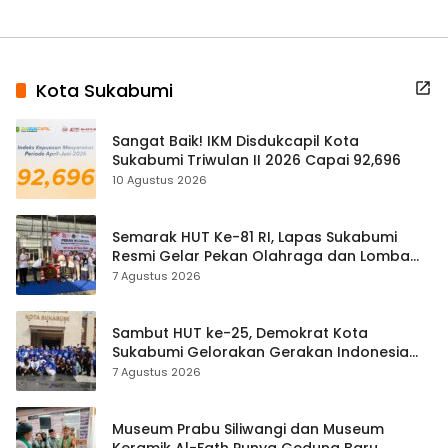
Kota Sukabumi
Sangat Baik! IKM Disdukcapil Kota
Sukabumi Triwulan II 2026 Capai 92,696
10 Agustus 2026
Semarak HUT Ke-81 RI, Lapas Sukabumi
Resmi Gelar Pekan Olahraga dan Lomba
Tradisional
7 Agustus 2026
Sambut HUT ke-25, Demokrat Kota
Sukabumi Gelorakan Gerakan Indonesia
ASRI Lewat Aksi Bersih Masjid Agung
7 Agustus 2026
Museum Prabu Siliwangi dan Museum
Keramik Al-Fath Punya Gedung Baru,