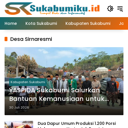
Langsung
ke
konten
Home
Kota Sukabumi
Kabupaten Sukabumi
Jaw
Desa Sirnaresmi
Kabupaten Sukabumi
YASPIDA Sukabumi Salurkan
Bantuan Kemanusiaan untuk
Korban Kebakaran Kampung
30 Juli 2026
Adat Ciptamulya
Dua Dapur Umum Produksi 1.200 Porsi