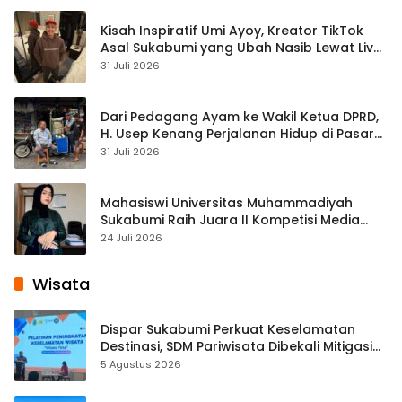
Kisah Inspiratif Umi Ayoy, Kreator TikTok
Asal Sukabumi yang Ubah Nasib Lewat Live
Streaming
31 Juli 2026
Dari Pedagang Ayam ke Wakil Ketua DPRD,
H. Usep Kenang Perjalanan Hidup di Pasar
Cisaat
31 Juli 2026
Mahasiswi Universitas Muhammadiyah
Sukabumi Raih Juara II Kompetisi Media
Pembelajaran Digital Tingkat Internasional
24 Juli 2026
Wisata
Dispar Sukabumi Perkuat Keselamatan
Destinasi, SDM Pariwisata Dibekali Mitigasi
hingga Teknik Evakuasi
5 Agustus 2026