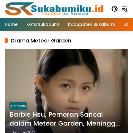
Langsung
ke
konten
Home
Kota Sukabumi
Kabupaten Sukabumi
Jaw
Drama Meteor Garden
Celebrity
Barbie Hsu, Pemeran Sancai
dalam Meteor Garden, Meninggal
Dunia di Usia 48 Tahun
4 Februari 2025