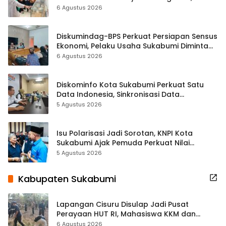
Hampir 500 Koleksi Dipisahkan
6 Agustus 2026
Diskumindag-BPS Perkuat Persiapan Sensus
Ekonomi, Pelaku Usaha Sukabumi Diminta
Terbuka Beri Data
6 Agustus 2026
Diskominfo Kota Sukabumi Perkuat Satu
Data Indonesia, Sinkronisasi Data
Kewilayahan Dikebut
5 Agustus 2026
Isu Polarisasi Jadi Sorotan, KNPI Kota
Sukabumi Ajak Pemuda Perkuat Nilai
Kebangsaan
5 Agustus 2026
Kabupaten Sukabumi
Lapangan Cisuru Disulap Jadi Pusat
Perayaan HUT RI, Mahasiswa KKM dan
Warga Satukan Tenaga
6 Agustus 2026