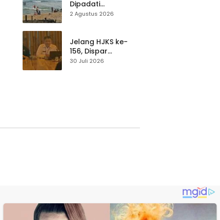
Dipadati
Wisatawan,
2 Agustus 2026
Balawista Ingatkan
p di
Pengunjung Tetap
Waspada
Jelang HJKS ke-
156, Dispar
Kabupaten
30 Juli 2026
Sukabumi Perkuat
si
Promosi Wisata
Lewat Publikasi
Digital