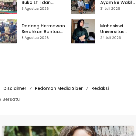
Buka LT I dan
Ayam ke Wakil
KANIRA, Tekankan
Ketua DPRD, H.
8 Agustus 2026
31 Juli 2026
Pramuka sebagai
Usep Kenang
Wadah
Perjalanan Hidu
Pembentukan
Pasar Cisaat
Dadang Hermawan
Mahasiswi
Karakter
Serahkan Bantuan
Universitas
Seragam
Muhammadiyah
8 Agustus 2026
24 Juli 2026
Paskibraka
Sukabumi Raih
Kecamatan
Juara II Kompeti
Ciracap
Media
Pembelajaran
Digital Tingkat
Internasional
Disclaimer
Pedoman Media Siber
Redaksi
 Bersatu