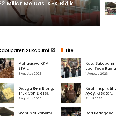
2 Miliar Meluas, KPK Bidik
Kabupaten Sukabumi
Life
Mahasiswa KKM
Kota Sukabumi
STAI
Jadi Tuan Rum
Palabuhanratu
Kontes Batu Aki
8 Agustus 2026
1 Agustus 2026
Gotong Royong
Nasional
Perbaiki Akses
Jalan Majelis Ta’lim
Diduga Rem Blong,
Kisah Inspiratif
di Sagaranten
Truk Colt Diesel
Ayoy, Kreator
Terperosok di Jalur
TikTok Asal
8 Agustus 2026
31 Juli 2026
Cikidang–
Sukabumi yang
Palabuhanratu
Ubah Nasib Lew
Live Streaming
Wabup Sukabumi
Dari Pedagang