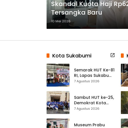
Skandal Kuota Haji Rp62
Tersangka Baru
10 Mei 2026
Kota Sukabumi
Semarak HUT Ke-81
RI, Lapas Sukabumi
Resmi Gelar Pekan
7 Agustus 2026
Olahraga dan
Lomba Tradisional
Sambut HUT ke-25,
Demokrat Kota
Sukabumi
7 Agustus 2026
Gelorakan
Gerakan Indonesia
ASRI Lewat Aksi
Museum Prabu