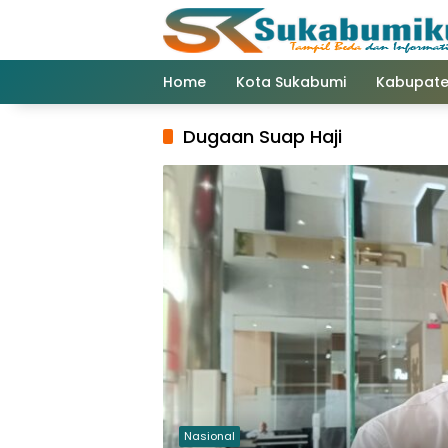
Langsung
ke
konten
Home
Kota Sukabumi
Kabupate
Dugaan Suap Haji
Nasional