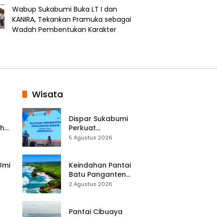
Wabup Sukabumi Buka LT I dan
KANIRA, Tekankan Pramuka sebagai
Wadah Pembentukan Karakter
Wisata
Dispar Sukabumi
ah
Perkuat
k
Keselamatan
5 Agustus 2026
Destinasi, SDM
Pariwisata Dibekali
Mitigasi hingga
 Umi
Keindahan Pantai
Teknik Evakuasi
Batu Panganten
Mulai Dilirik
2 Agustus 2026
Wisatawan Lokal
at
dan Luar Daerah
Pantai Cibuaya