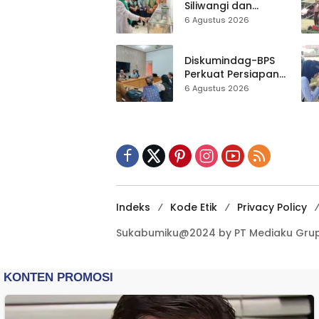
Bersih Masjid
Siliwangi dan
Agung
Museum Keramik
6 Agustus 2026
Al-Fath Punya
Gedung Baru,
Hampir 500 Koleksi
Diskumindag-BPS
Dipisahkan
Perkuat Persiapan
Sensus Ekonomi,
6 Agustus 2026
Pelaku Usaha
Sukabumi Diminta
Terbuka Beri Data
Indeks
Kode Etik
Privacy Policy
Sukabumiku@2024 by PT Mediaku Grup