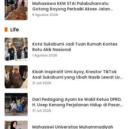
Mahasiswa KKM STAI Palabuhanratu
Gotong Royong Perbaiki Akses Jalan
Majelis Ta’lim di Sagaranten
8 Agustus 2026
Life
Kota Sukabumi Jadi Tuan Rumah Kontes
Batu Akik Nasional
1 Agustus 2026
Kisah Inspiratif Umi Ayoy, Kreator TikTok
Asal Sukabumi yang Ubah Nasib Lewat Live
Streaming
31 Juli 2026
Dari Pedagang Ayam ke Wakil Ketua DPRD,
H. Usep Kenang Perjalanan Hidup di Pasar
Cisaat
31 Juli 2026
Mahasiswi Universitas Muhammadiyah