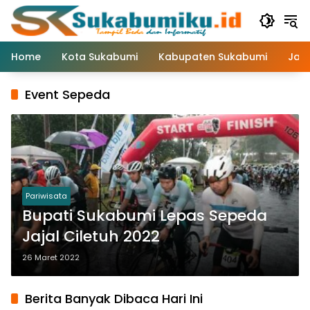
Langsung
ke
konten
Home
Kota Sukabumi
Kabupaten Sukabumi
Jaw
Event Sepeda
Pariwisata
Bupati Sukabumi Lepas Sepeda
Jajal Ciletuh 2022
26 Maret 2022
Berita Banyak Dibaca Hari Ini