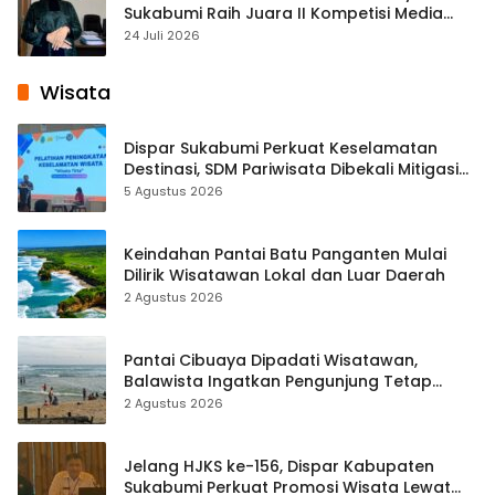
Sukabumi Raih Juara II Kompetisi Media
Pembelajaran Digital Tingkat Internasional
24 Juli 2026
Wisata
Dispar Sukabumi Perkuat Keselamatan
Destinasi, SDM Pariwisata Dibekali Mitigasi
hingga Teknik Evakuasi
5 Agustus 2026
Keindahan Pantai Batu Panganten Mulai
Dilirik Wisatawan Lokal dan Luar Daerah
2 Agustus 2026
Pantai Cibuaya Dipadati Wisatawan,
Balawista Ingatkan Pengunjung Tetap
Waspada
2 Agustus 2026
Jelang HJKS ke-156, Dispar Kabupaten
Sukabumi Perkuat Promosi Wisata Lewat