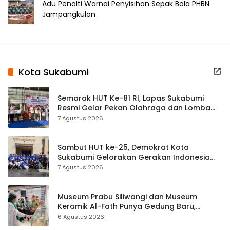
Adu Penalti Warnai Penyisihan Sepak Bola PHBN
Jampangkulon
Kota Sukabumi
Semarak HUT Ke-81 RI, Lapas Sukabumi
Resmi Gelar Pekan Olahraga dan Lomba
Tradisional
7 Agustus 2026
Sambut HUT ke-25, Demokrat Kota
Sukabumi Gelorakan Gerakan Indonesia
ASRI Lewat Aksi Bersih Masjid Agung
7 Agustus 2026
Museum Prabu Siliwangi dan Museum
Keramik Al-Fath Punya Gedung Baru,
Hampir 500 Koleksi Dipisahkan
6 Agustus 2026