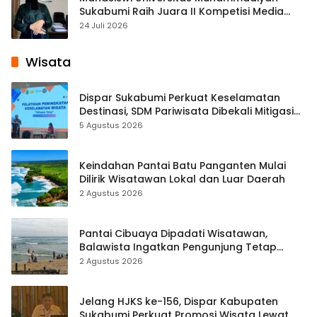
Sukabumi Raih Juara II Kompetisi Media
Pembelajaran Digital Tingkat Internasional
24 Juli 2026
Wisata
Dispar Sukabumi Perkuat Keselamatan
Destinasi, SDM Pariwisata Dibekali Mitigasi
hingga Teknik Evakuasi
5 Agustus 2026
Keindahan Pantai Batu Panganten Mulai
Dilirik Wisatawan Lokal dan Luar Daerah
2 Agustus 2026
Pantai Cibuaya Dipadati Wisatawan,
Balawista Ingatkan Pengunjung Tetap
Waspada
2 Agustus 2026
Jelang HJKS ke-156, Dispar Kabupaten
Sukabumi Perkuat Promosi Wisata Lewat