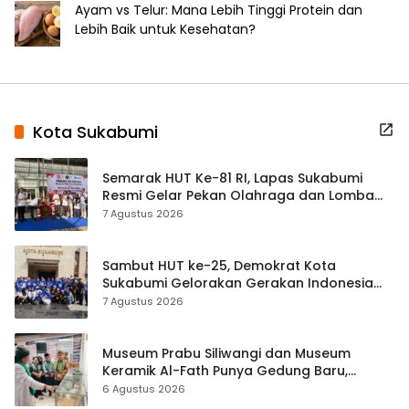
Ayam vs Telur: Mana Lebih Tinggi Protein dan
Lebih Baik untuk Kesehatan?
Kota Sukabumi
Semarak HUT Ke-81 RI, Lapas Sukabumi
Resmi Gelar Pekan Olahraga dan Lomba
Tradisional
7 Agustus 2026
Sambut HUT ke-25, Demokrat Kota
Sukabumi Gelorakan Gerakan Indonesia
ASRI Lewat Aksi Bersih Masjid Agung
7 Agustus 2026
Museum Prabu Siliwangi dan Museum
Keramik Al-Fath Punya Gedung Baru,
Hampir 500 Koleksi Dipisahkan
6 Agustus 2026