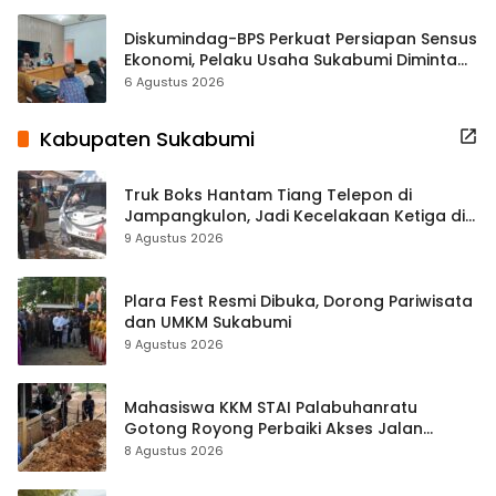
Diskumindag-BPS Perkuat Persiapan Sensus
Ekonomi, Pelaku Usaha Sukabumi Diminta
Terbuka Beri Data
6 Agustus 2026
Kabupaten Sukabumi
Truk Boks Hantam Tiang Telepon di
Jampangkulon, Jadi Kecelakaan Ketiga di
Titik yang Sama
9 Agustus 2026
Plara Fest Resmi Dibuka, Dorong Pariwisata
dan UMKM Sukabumi
9 Agustus 2026
Mahasiswa KKM STAI Palabuhanratu
Gotong Royong Perbaiki Akses Jalan
Majelis Ta’lim di Sagaranten
8 Agustus 2026