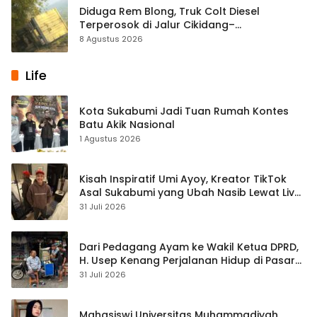
Diduga Rem Blong, Truk Colt Diesel
Terperosok di Jalur Cikidang–
Palabuhanratu
8 Agustus 2026
Life
Kota Sukabumi Jadi Tuan Rumah Kontes
Batu Akik Nasional
1 Agustus 2026
Kisah Inspiratif Umi Ayoy, Kreator TikTok
Asal Sukabumi yang Ubah Nasib Lewat Live
Streaming
31 Juli 2026
Dari Pedagang Ayam ke Wakil Ketua DPRD,
H. Usep Kenang Perjalanan Hidup di Pasar
Cisaat
31 Juli 2026
Mahasiswi Universitas Muhammadiyah