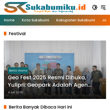
Langsung
ke
konten
Home
Kota Sukabumi
Kabupaten Sukabumi
Jaw
Festival
Berita Utama
Geo Fest 2025 Resmi Dibuka,
Yulipri: Geopark Adalah Agen
Strategis Pembangunan
4 Juli 2025
Berkelanjutan
Berita Banyak Dibaca Hari Ini