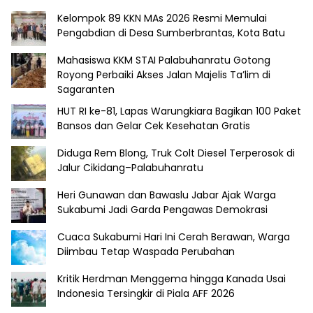
Kelompok 89 KKN MAs 2026 Resmi Memulai
Pengabdian di Desa Sumberbrantas, Kota Batu
Mahasiswa KKM STAI Palabuhanratu Gotong
Royong Perbaiki Akses Jalan Majelis Ta’lim di
Sagaranten
HUT RI ke-81, Lapas Warungkiara Bagikan 100 Paket
Bansos dan Gelar Cek Kesehatan Gratis
Diduga Rem Blong, Truk Colt Diesel Terperosok di
Jalur Cikidang–Palabuhanratu
Heri Gunawan dan Bawaslu Jabar Ajak Warga
Sukabumi Jadi Garda Pengawas Demokrasi
Cuaca Sukabumi Hari Ini Cerah Berawan, Warga
Diimbau Tetap Waspada Perubahan
Kritik Herdman Menggema hingga Kanada Usai
Indonesia Tersingkir di Piala AFF 2026