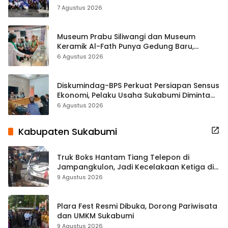
ASRI Lewat Aksi Bersih Masjid Agung
7 Agustus 2026
Museum Prabu Siliwangi dan Museum
Keramik Al-Fath Punya Gedung Baru,
Hampir 500 Koleksi Dipisahkan
6 Agustus 2026
Diskumindag-BPS Perkuat Persiapan Sensus
Ekonomi, Pelaku Usaha Sukabumi Diminta
Terbuka Beri Data
6 Agustus 2026
Kabupaten Sukabumi
Truk Boks Hantam Tiang Telepon di
Jampangkulon, Jadi Kecelakaan Ketiga di
Titik yang Sama
9 Agustus 2026
Plara Fest Resmi Dibuka, Dorong Pariwisata
dan UMKM Sukabumi
9 Agustus 2026