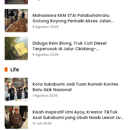
Mahasiswa KKM STAI Palabuhanratu
Gotong Royong Perbaiki Akses Jalan
Majelis Ta’lim di Sagaranten
8 Agustus 2026
Diduga Rem Blong, Truk Colt Diesel
Terperosok di Jalur Cikidang–
Palabuhanratu
8 Agustus 2026
Life
Kota Sukabumi Jadi Tuan Rumah Kontes
Batu Akik Nasional
1 Agustus 2026
Kisah Inspiratif Umi Ayoy, Kreator TikTok
Asal Sukabumi yang Ubah Nasib Lewat Live
Streaming
31 Juli 2026