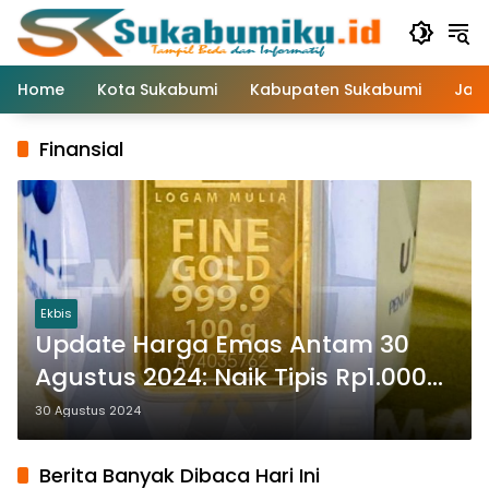
Langsung
ke
konten
Home
Kota Sukabumi
Kabupaten Sukabumi
Jaw
Finansial
Ekbis
Update Harga Emas Antam 30
Agustus 2024: Naik Tipis Rp1.000
per Gram
30 Agustus 2024
Berita Banyak Dibaca Hari Ini