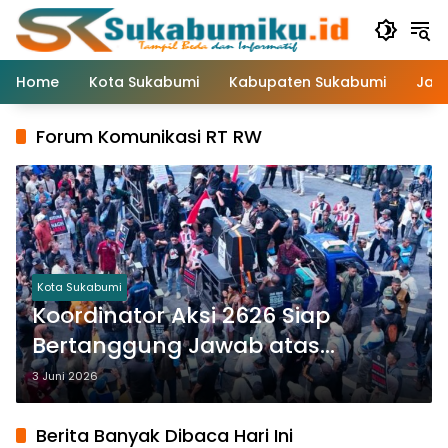
Langsung
ke
konten
Home
Kota Sukabumi
Kabupaten Sukabumi
Jaw
Forum Komunikasi RT RW
Kota Sukabumi
Koordinator Aksi 2626 Siap
Bertanggung Jawab atas
Dinamika Pasca Demo di Balai
3 Juni 2026
Kota Sukabumi
Berita Banyak Dibaca Hari Ini