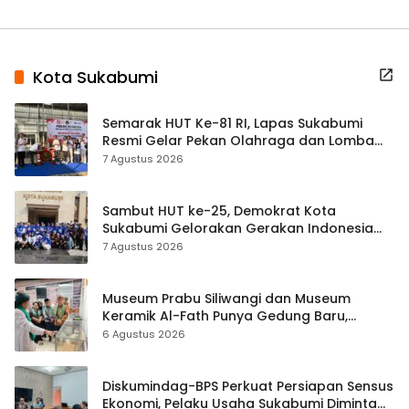
Kota Sukabumi
Semarak HUT Ke-81 RI, Lapas Sukabumi
Resmi Gelar Pekan Olahraga dan Lomba
Tradisional
7 Agustus 2026
Sambut HUT ke-25, Demokrat Kota
Sukabumi Gelorakan Gerakan Indonesia
ASRI Lewat Aksi Bersih Masjid Agung
7 Agustus 2026
Museum Prabu Siliwangi dan Museum
Keramik Al-Fath Punya Gedung Baru,
Hampir 500 Koleksi Dipisahkan
6 Agustus 2026
Diskumindag-BPS Perkuat Persiapan Sensus
Ekonomi, Pelaku Usaha Sukabumi Diminta