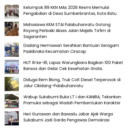
Kelompok 89 KKN MAs 2026 Resmi Memulai
Pengabdian di Desa Sumberbrantas, Kota Batu
Mahasiswa KKM STAI Palabuhanratu Gotong
Royong Perbaiki Akses Jalan Majelis Ta’lim di
Sagaranten
Dadang Hermawan Serahkan Bantuan Seragam
Paskibraka Kecamatan Ciracap
HUT RI ke-81, Lapas Warungkiara Bagikan 100 Paket
Bansos dan Gelar Cek Kesehatan Gratis
Diduga Rem Blong, Truk Colt Diesel Terperosok di
Jalur Cikidang–Palabuhanratu
Wabup Sukabumi Buka LT I dan KANIRA, Tekankan
Pramuka sebagai Wadah Pembentukan Karakter
Heri Gunawan dan Bawaslu Jabar Ajak Warga
Sukabumi Jadi Garda Pengawas Demokrasi