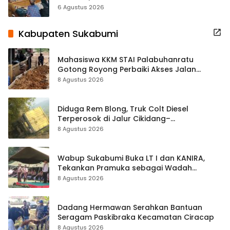
Terbuka Beri Data
6 Agustus 2026
Kabupaten Sukabumi
Mahasiswa KKM STAI Palabuhanratu
Gotong Royong Perbaiki Akses Jalan
Majelis Ta’lim di Sagaranten
8 Agustus 2026
Diduga Rem Blong, Truk Colt Diesel
Terperosok di Jalur Cikidang–
Palabuhanratu
8 Agustus 2026
Wabup Sukabumi Buka LT I dan KANIRA,
Tekankan Pramuka sebagai Wadah
Pembentukan Karakter
8 Agustus 2026
Dadang Hermawan Serahkan Bantuan
Seragam Paskibraka Kecamatan Ciracap
8 Agustus 2026