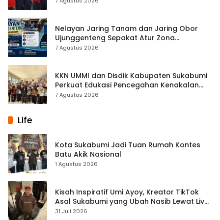
7 Agustus 2026
Nelayan Jaring Tanam dan Jaring Obor
Ujunggenteng Sepakat Atur Zona
Penangkapan
7 Agustus 2026
KKN UMMI dan Disdik Kabupaten Sukabumi
Perkuat Edukasi Pencegahan Kenakalan
Remaja di SMPN 2 Tegalbuleud
7 Agustus 2026
Life
Kota Sukabumi Jadi Tuan Rumah Kontes
Batu Akik Nasional
1 Agustus 2026
Kisah Inspiratif Umi Ayoy, Kreator TikTok
Asal Sukabumi yang Ubah Nasib Lewat Live
Streaming
31 Juli 2026