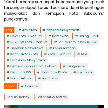
“Kami berharap semangat kebersamaan yang telah
terbangun dapat terus dipelihara demi kepentingan
masyarakat dan kemajuan Kota Sukabumi,”
pungkasnya.
Tag:
Aksi 2626
aspirasi masyarakat
Balai Kota Sukabumi
Demokrasi
Dialog Publik
FK RT RW Kota Sukabumi
Forum Komunikasi RT RW
Gerakan Masyarakat
kebersamaan
Kondusivitas Kota
Kota Sukabumi
Levi
Partisipasi Masyarakat
Pemerintahan Kota Sukabumi
Pengurus RT
Pengurus RW
Solidaritas RT RW
sukabumi
Surat Terbuka
unjuk rasa
Topik:
Aksi 2626
Penulis: Robby
Editor: Rizky Miftah