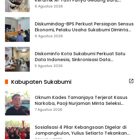
Hampir 500 Koleksi Dipisahkan
6 Agustus 2026
Diskumindag-BPS Perkuat Persiapan Sensus
Ekonomi, Pelaku Usaha Sukabumi Diminta
Terbuka Beri Data
6 Agustus 2026
Diskominfo Kota Sukabumi Perkuat Satu
Data Indonesia, Sinkronisasi Data
Kewilayahan Dikebut
5 Agustus 2026
Kabupaten Sukabumi
Oknum Kades Tamanjaya Terjerat Kasus
Narkoba, Paoji Nurjaman Minta Seleksi
Calon Kades Diperketat
7 Agustus 2026
Sosialisasi 4 Pilar Kebangsaan Digelar di
Jampangkulon, Yulius Setiarto Tekankan
Pentingnya Persatuan