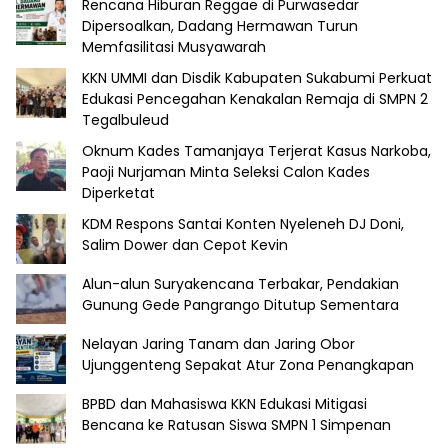
Rencana Hiburan Reggae di Purwasedar
Dipersoalkan, Dadang Hermawan Turun
Memfasilitasi Musyawarah
KKN UMMI dan Disdik Kabupaten Sukabumi Perkuat
Edukasi Pencegahan Kenakalan Remaja di SMPN 2
Tegalbuleud
Oknum Kades Tamanjaya Terjerat Kasus Narkoba,
Paoji Nurjaman Minta Seleksi Calon Kades
Diperketat
KDM Respons Santai Konten Nyeleneh DJ Doni,
Salim Dower dan Cepot Kevin
Alun-alun Suryakencana Terbakar, Pendakian
Gunung Gede Pangrango Ditutup Sementara
Nelayan Jaring Tanam dan Jaring Obor
Ujunggenteng Sepakat Atur Zona Penangkapan
BPBD dan Mahasiswa KKN Edukasi Mitigasi
Bencana ke Ratusan Siswa SMPN 1 Simpenan