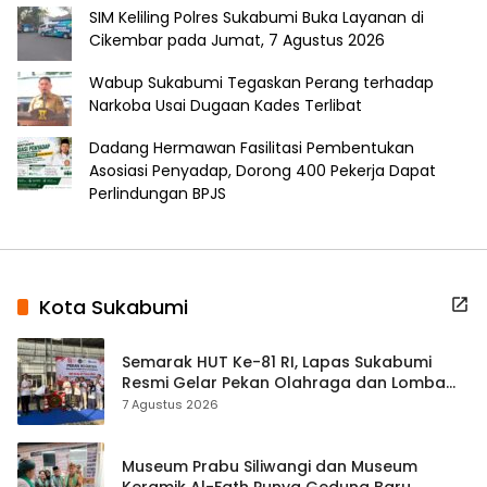
SIM Keliling Polres Sukabumi Buka Layanan di
Cikembar pada Jumat, 7 Agustus 2026
Wabup Sukabumi Tegaskan Perang terhadap
Narkoba Usai Dugaan Kades Terlibat
Dadang Hermawan Fasilitasi Pembentukan
Asosiasi Penyadap, Dorong 400 Pekerja Dapat
Perlindungan BPJS
Kota Sukabumi
Semarak HUT Ke-81 RI, Lapas Sukabumi
Resmi Gelar Pekan Olahraga dan Lomba
Tradisional
7 Agustus 2026
Museum Prabu Siliwangi dan Museum
Keramik Al-Fath Punya Gedung Baru,