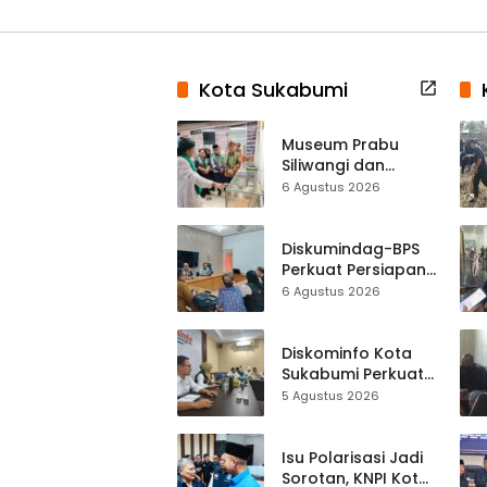
Kota Sukabumi
Museum Prabu
Siliwangi dan
Museum Keramik
6 Agustus 2026
Al-Fath Punya
Gedung Baru,
Hampir 500 Koleksi
Diskumindag-BPS
Dipisahkan
Perkuat Persiapan
Sensus Ekonomi,
6 Agustus 2026
Pelaku Usaha
Sukabumi Diminta
Terbuka Beri Data
Diskominfo Kota
Sukabumi Perkuat
Satu Data
5 Agustus 2026
Indonesia,
Sinkronisasi Data
Kewilayahan
Isu Polarisasi Jadi
Dikebut
Sorotan, KNPI Kota