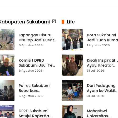
Kabupaten Sukabumi
Life
Lapangan Cisuru
Kota Sukabumi
Disulap Jadi Pusat
Jadi Tuan Rum
Perayaan HUT RI,
Kontes Batu Aki
6 Agustus 2026
1 Agustus 2026
Mahasiswa KKM
Nasional
dan Warga
Satukan Tenaga
Komisi I DPRD
Kisah Inspiratif
Sukabumi Usul Tes
Ayoy, Kreator
Rambut Jadi
TikTok Asal
6 Agustus 2026
31 Juli 2026
Syarat Calon
Sukabumi yang
Kades di Pilkades
Ubah Nasib Lew
2027
Live Streaming
Polres Sukabumi
Dari Pedagang
Beberkan
Ayam ke Wakil
Kronologi
Ketua DPRD, H.
6 Agustus 2026
31 Juli 2026
Diamankannya
Usep Kenang
Kades Tamanjaya
Perjalanan Hidu
dalam Kasus Sabu
Pasar Cisaat
DPRD Sukabumi
Mahasiswi
Setujui Raperda
Universitas