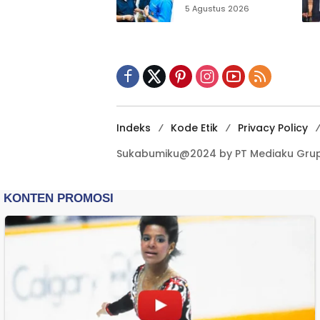
Sukabumi Ajak
5 Agustus 2026
Pemuda Perkuat
Nilai Kebangsaan
Indeks
Kode Etik
Privacy Policy
Sukabumiku@2024 by PT Mediaku Grup