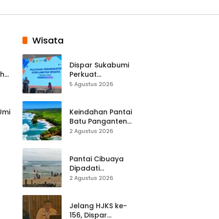
Wisata
Dispar Sukabumi
ah
Perkuat
k
Keselamatan
5 Agustus 2026
Destinasi, SDM
Pariwisata Dibekali
Mitigasi hingga
 Umi
Keindahan Pantai
Teknik Evakuasi
Batu Panganten
Mulai Dilirik
2 Agustus 2026
Wisatawan Lokal
at
dan Luar Daerah
Pantai Cibuaya
Dipadati
Wisatawan,
2 Agustus 2026
Balawista Ingatkan
p di
Pengunjung Tetap
Waspada
Jelang HJKS ke-
156, Dispar