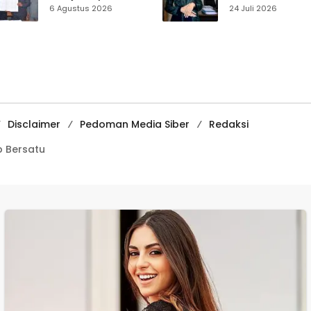
Disabilitas,
Muhammadiyah
6 Agustus 2026
24 Juli 2026
Perlindungan Hak
Sukabumi Raih
dan Akses Layanan
Juara II Kompeti
Diperkuat
Media
Pembelajaran
Digital Tingkat
Internasional
Disclaimer
Pedoman Media Siber
Redaksi
 Bersatu