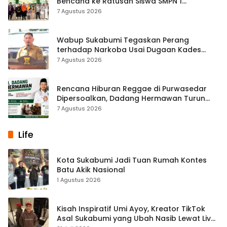
Bencana ke Ratusan Siswa SMPN 1
Simpenan
7 Agustus 2026
Wabup Sukabumi Tegaskan Perang
terhadap Narkoba Usai Dugaan Kades
Terlibat
7 Agustus 2026
Rencana Hiburan Reggae di Purwasedar
Dipersoalkan, Dadang Hermawan Turun
Memfasilitasi Musyawarah
7 Agustus 2026
Life
Kota Sukabumi Jadi Tuan Rumah Kontes
Batu Akik Nasional
1 Agustus 2026
Kisah Inspiratif Umi Ayoy, Kreator TikTok
Asal Sukabumi yang Ubah Nasib Lewat Live