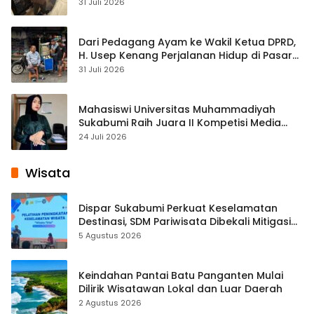
Streaming
31 Juli 2026
Dari Pedagang Ayam ke Wakil Ketua DPRD,
H. Usep Kenang Perjalanan Hidup di Pasar
Cisaat
31 Juli 2026
Mahasiswi Universitas Muhammadiyah
Sukabumi Raih Juara II Kompetisi Media
Pembelajaran Digital Tingkat Internasional
24 Juli 2026
Wisata
Dispar Sukabumi Perkuat Keselamatan
Destinasi, SDM Pariwisata Dibekali Mitigasi
hingga Teknik Evakuasi
5 Agustus 2026
Keindahan Pantai Batu Panganten Mulai
Dilirik Wisatawan Lokal dan Luar Daerah
2 Agustus 2026