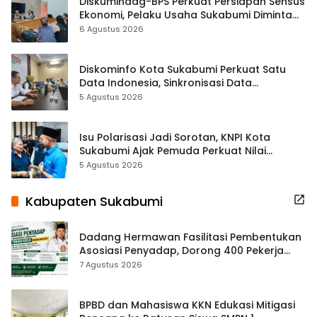
Diskumindag-BPS Perkuat Persiapan Sensus
Ekonomi, Pelaku Usaha Sukabumi Diminta
Terbuka Beri Data
6 Agustus 2026
Diskominfo Kota Sukabumi Perkuat Satu
Data Indonesia, Sinkronisasi Data
Kewilayahan Dikebut
5 Agustus 2026
Isu Polarisasi Jadi Sorotan, KNPI Kota
Sukabumi Ajak Pemuda Perkuat Nilai
Kebangsaan
5 Agustus 2026
Kabupaten Sukabumi
Dadang Hermawan Fasilitasi Pembentukan
Asosiasi Penyadap, Dorong 400 Pekerja
Dapat Perlindungan BPJS
7 Agustus 2026
BPBD dan Mahasiswa KKN Edukasi Mitigasi