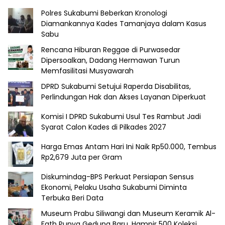
Polres Sukabumi Beberkan Kronologi
Diamankannya Kades Tamanjaya dalam Kasus
Sabu
Rencana Hiburan Reggae di Purwasedar
Dipersoalkan, Dadang Hermawan Turun
Memfasilitasi Musyawarah
DPRD Sukabumi Setujui Raperda Disabilitas,
Perlindungan Hak dan Akses Layanan Diperkuat
Komisi I DPRD Sukabumi Usul Tes Rambut Jadi
Syarat Calon Kades di Pilkades 2027
Harga Emas Antam Hari Ini Naik Rp50.000, Tembus
Rp2,679 Juta per Gram
Diskumindag-BPS Perkuat Persiapan Sensus
Ekonomi, Pelaku Usaha Sukabumi Diminta
Terbuka Beri Data
Museum Prabu Siliwangi dan Museum Keramik Al-
Fath Punya Gedung Baru, Hampir 500 Koleksi