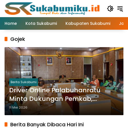
Langsung
ke
konten
Home
Kota Sukabumi
Kabupaten Sukabumi
Jaw
Gojek
Berita Sukabumi
Driver Online Palabuhanratu
Minta Dukungan Pemkab,
Transportasi Digital Dinilai Bisa
11 Mei 2026
Dongkrak UMKM
Berita Banyak Dibaca Hari Ini