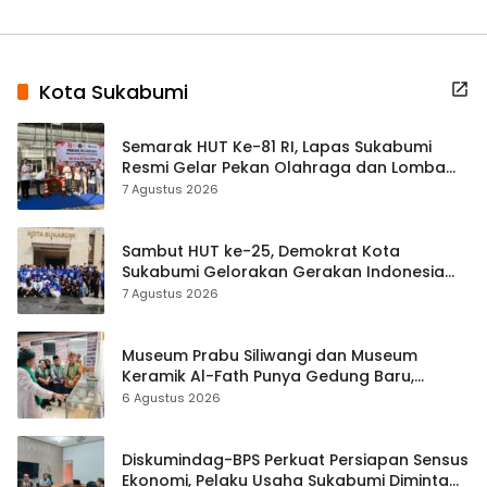
Kota Sukabumi
Semarak HUT Ke-81 RI, Lapas Sukabumi
Resmi Gelar Pekan Olahraga dan Lomba
Tradisional
7 Agustus 2026
Sambut HUT ke-25, Demokrat Kota
Sukabumi Gelorakan Gerakan Indonesia
ASRI Lewat Aksi Bersih Masjid Agung
7 Agustus 2026
Museum Prabu Siliwangi dan Museum
Keramik Al-Fath Punya Gedung Baru,
Hampir 500 Koleksi Dipisahkan
6 Agustus 2026
Diskumindag-BPS Perkuat Persiapan Sensus
Ekonomi, Pelaku Usaha Sukabumi Diminta