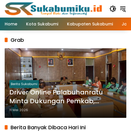
Langsung
ke
konten
Home
Kota Sukabumi
Kabupaten Sukabumi
Jaw
Grab
Berita Sukabumi
Driver Online Palabuhanratu
Minta Dukungan Pemkab,
Transportasi Digital Dinilai Bisa
11 Mei 2026
Dongkrak UMKM
Berita Banyak Dibaca Hari Ini