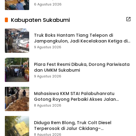
Terbuka Beri Data
6 Agustus 2026
Kabupaten Sukabumi
Truk Boks Hantam Tiang Telepon di
Jampangkulon, Jadi Kecelakaan Ketiga di
Titik yang Sama
9 Agustus 2026
Plara Fest Resmi Dibuka, Dorong Pariwisata
dan UMKM Sukabumi
9 Agustus 2026
Mahasiswa KKM STAI Palabuhanratu
Gotong Royong Perbaiki Akses Jalan
Majelis Ta’lim di Sagaranten
8 Agustus 2026
Diduga Rem Blong, Truk Colt Diesel
Terperosok di Jalur Cikidang–
Palabuhanratu
8 Agustus 2026