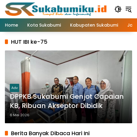
Langsung
ke
konten
Home
Kota Sukabumi
Kabupaten Sukabumi
Jaw
HUT IBI ke-75
Adv
DPPKB Sukabumi Genjot Capaian
KB, Ribuan Akseptor Dibidik
6 Mei 2026
Berita Banyak Dibaca Hari Ini