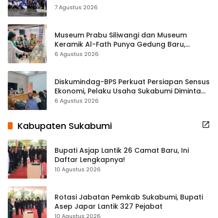
ASRI Lewat Aksi Bersih Masjid Agung
7 Agustus 2026
Museum Prabu Siliwangi dan Museum
Keramik Al-Fath Punya Gedung Baru,
Hampir 500 Koleksi Dipisahkan
6 Agustus 2026
Diskumindag-BPS Perkuat Persiapan Sensus
Ekonomi, Pelaku Usaha Sukabumi Diminta
Terbuka Beri Data
6 Agustus 2026
Kabupaten Sukabumi
Bupati Asjap Lantik 26 Camat Baru, Ini
Daftar Lengkapnya!
10 Agustus 2026
Rotasi Jabatan Pemkab Sukabumi, Bupati
Asep Japar Lantik 327 Pejabat
10 Agustus 2026