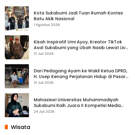
Kota Sukabumi Jadi Tuan Rumah Kontes
Batu Akik Nasional
1 Agustus 2026
Kisah Inspiratif Umi Ayoy, Kreator TikTok
Asal Sukabumi yang Ubah Nasib Lewat Live
Streaming
31 Juli 2026
Dari Pedagang Ayam ke Wakil Ketua DPRD,
H. Usep Kenang Perjalanan Hidup di Pasar
Cisaat
31 Juli 2026
Mahasiswi Universitas Muhammadiyah
Sukabumi Raih Juara II Kompetisi Media
Pembelajaran Digital Tingkat Internasional
24 Juli 2026
Wisata