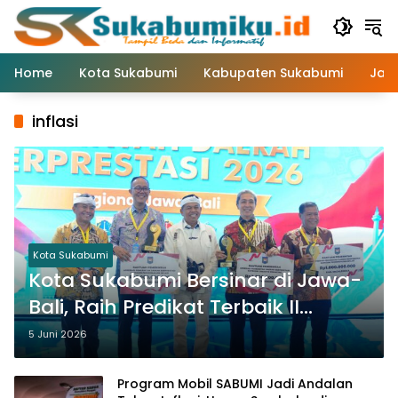
Langsung
ke
konten
Home
Kota Sukabumi
Kabupaten Sukabumi
Jaw
inflasi
Kota Sukabumi
Kota Sukabumi Bersinar di Jawa-
Bali, Raih Predikat Terbaik II
Pengendalian Inflasi
5 Juni 2026
Program Mobil SABUMI Jadi Andalan