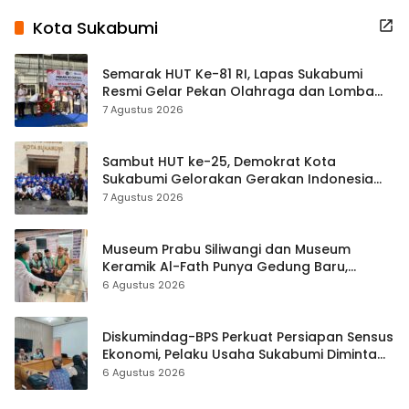
Kota Sukabumi
Semarak HUT Ke-81 RI, Lapas Sukabumi
Resmi Gelar Pekan Olahraga dan Lomba
Tradisional
7 Agustus 2026
Sambut HUT ke-25, Demokrat Kota
Sukabumi Gelorakan Gerakan Indonesia
ASRI Lewat Aksi Bersih Masjid Agung
7 Agustus 2026
Museum Prabu Siliwangi dan Museum
Keramik Al-Fath Punya Gedung Baru,
Hampir 500 Koleksi Dipisahkan
6 Agustus 2026
Diskumindag-BPS Perkuat Persiapan Sensus
Ekonomi, Pelaku Usaha Sukabumi Diminta
Terbuka Beri Data
6 Agustus 2026