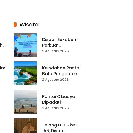
Wisata
Dispar Sukabumi
ah
Perkuat
k
Keselamatan
5 Agustus 2026
Destinasi, SDM
Pariwisata Dibekali
Mitigasi hingga
 Umi
Keindahan Pantai
Teknik Evakuasi
Batu Panganten
Mulai Dilirik
2 Agustus 2026
Wisatawan Lokal
at
dan Luar Daerah
Pantai Cibuaya
Dipadati
Wisatawan,
2 Agustus 2026
Balawista Ingatkan
p di
Pengunjung Tetap
Waspada
Jelang HJKS ke-
156, Dispar