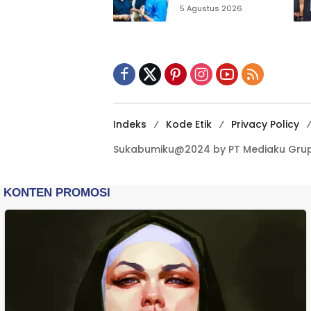
Sukabumi Ajak
5 Agustus 2026
Pemuda Perkuat
Nilai Kebangsaan
Indeks
Kode Etik
Privacy Policy
Sukabumiku@2024 by PT Mediaku Grup