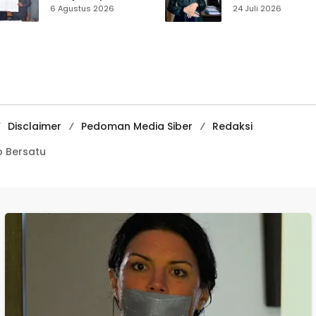
Disabilitas,
Muhammadiyah
6 Agustus 2026
24 Juli 2026
Perlindungan Hak
Sukabumi Raih
dan Akses Layanan
Juara II Kompeti
Diperkuat
Media
Pembelajaran
Digital Tingkat
Internasional
Disclaimer
Pedoman Media Siber
Redaksi
 Bersatu