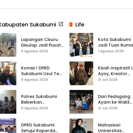
Kabupaten Sukabumi
Life
Lapangan Cisuru
Kota Sukabumi
Disulap Jadi Pusat
Jadi Tuan Rum
Perayaan HUT RI,
Kontes Batu Aki
6 Agustus 2026
1 Agustus 2026
Mahasiswa KKM
Nasional
dan Warga
Satukan Tenaga
Komisi I DPRD
Kisah Inspiratif
Sukabumi Usul Tes
Ayoy, Kreator
Rambut Jadi
TikTok Asal
6 Agustus 2026
31 Juli 2026
Syarat Calon
Sukabumi yang
Kades di Pilkades
Ubah Nasib Lew
2027
Live Streaming
Polres Sukabumi
Dari Pedagang
Beberkan
Ayam ke Wakil
Kronologi
Ketua DPRD, H.
6 Agustus 2026
31 Juli 2026
Diamankannya
Usep Kenang
Kades Tamanjaya
Perjalanan Hidu
dalam Kasus Sabu
Pasar Cisaat
DPRD Sukabumi
Mahasiswi
Setujui Raperda
Universitas