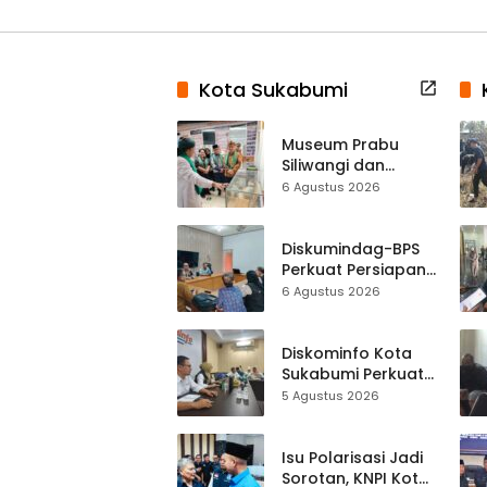
Kota Sukabumi
Museum Prabu
Siliwangi dan
Museum Keramik
6 Agustus 2026
Al-Fath Punya
Gedung Baru,
Hampir 500 Koleksi
Diskumindag-BPS
Dipisahkan
Perkuat Persiapan
Sensus Ekonomi,
6 Agustus 2026
Pelaku Usaha
Sukabumi Diminta
Terbuka Beri Data
Diskominfo Kota
Sukabumi Perkuat
Satu Data
5 Agustus 2026
Indonesia,
Sinkronisasi Data
Kewilayahan
Isu Polarisasi Jadi
Dikebut
Sorotan, KNPI Kota