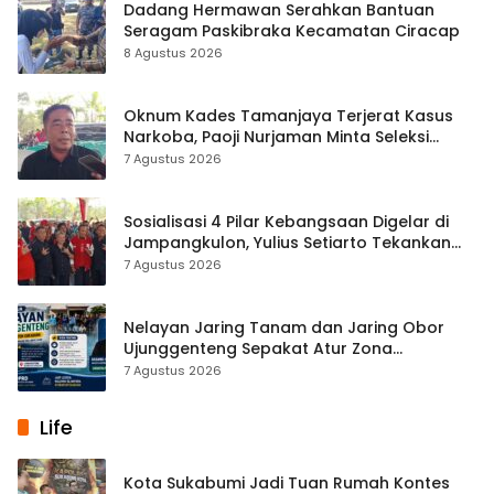
Dadang Hermawan Serahkan Bantuan
Seragam Paskibraka Kecamatan Ciracap
8 Agustus 2026
Oknum Kades Tamanjaya Terjerat Kasus
Narkoba, Paoji Nurjaman Minta Seleksi
Calon Kades Diperketat
7 Agustus 2026
Sosialisasi 4 Pilar Kebangsaan Digelar di
Jampangkulon, Yulius Setiarto Tekankan
Pentingnya Persatuan
7 Agustus 2026
Nelayan Jaring Tanam dan Jaring Obor
Ujunggenteng Sepakat Atur Zona
Penangkapan
7 Agustus 2026
Life
Kota Sukabumi Jadi Tuan Rumah Kontes