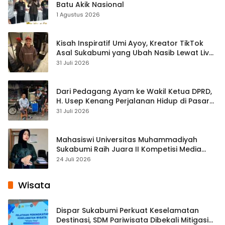
Batu Akik Nasional
1 Agustus 2026
Kisah Inspiratif Umi Ayoy, Kreator TikTok
Asal Sukabumi yang Ubah Nasib Lewat Live
Streaming
31 Juli 2026
Dari Pedagang Ayam ke Wakil Ketua DPRD,
H. Usep Kenang Perjalanan Hidup di Pasar
Cisaat
31 Juli 2026
Mahasiswi Universitas Muhammadiyah
Sukabumi Raih Juara II Kompetisi Media
Pembelajaran Digital Tingkat Internasional
24 Juli 2026
Wisata
Dispar Sukabumi Perkuat Keselamatan
Destinasi, SDM Pariwisata Dibekali Mitigasi