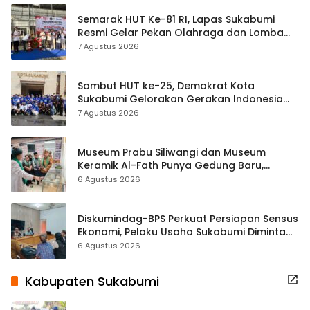
Semarak HUT Ke-81 RI, Lapas Sukabumi
Resmi Gelar Pekan Olahraga dan Lomba
Tradisional
7 Agustus 2026
Sambut HUT ke-25, Demokrat Kota
Sukabumi Gelorakan Gerakan Indonesia
ASRI Lewat Aksi Bersih Masjid Agung
7 Agustus 2026
Museum Prabu Siliwangi dan Museum
Keramik Al-Fath Punya Gedung Baru,
Hampir 500 Koleksi Dipisahkan
6 Agustus 2026
Diskumindag-BPS Perkuat Persiapan Sensus
Ekonomi, Pelaku Usaha Sukabumi Diminta
Terbuka Beri Data
6 Agustus 2026
Kabupaten Sukabumi