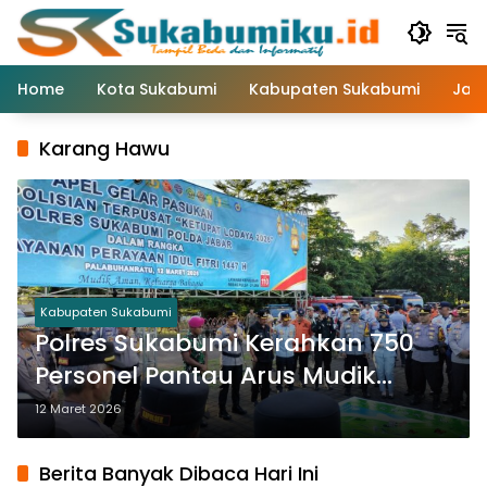
Langsung
ke
konten
Home
Kota Sukabumi
Kabupaten Sukabumi
Jaw
Karang Hawu
Kabupaten Sukabumi
Polres Sukabumi Kerahkan 750
Personel Pantau Arus Mudik
hingga Wisata Pantai
12 Maret 2026
Berita Banyak Dibaca Hari Ini