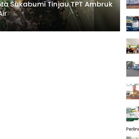
ota Sukabumi Tinjau TPT Ambruk
ir
Perli