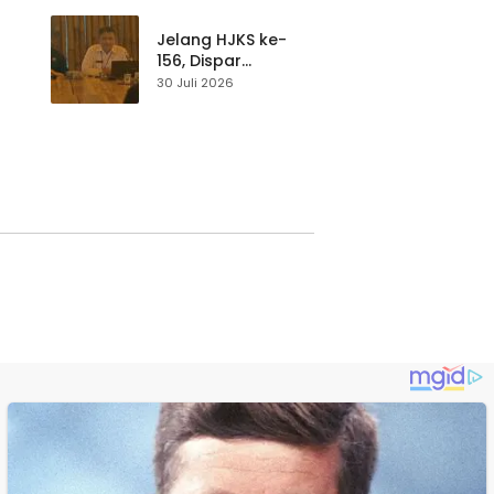
p di
Pengunjung Tetap
Waspada
Jelang HJKS ke-
156, Dispar
Kabupaten
30 Juli 2026
Sukabumi Perkuat
si
Promosi Wisata
Lewat Publikasi
Digital