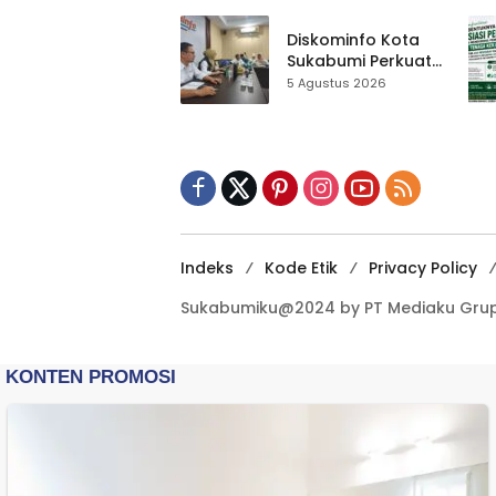
Sukabumi Diminta
Terbuka Beri Data
Diskominfo Kota
Sukabumi Perkuat
Satu Data
5 Agustus 2026
Indonesia,
Sinkronisasi Data
Kewilayahan
Dikebut
Indeks
Kode Etik
Privacy Policy
Sukabumiku@2024 by PT Mediaku Grup