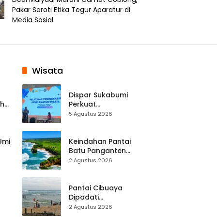
Pakar Soroti Etika Tegur Aparatur di
Media Sosial
Wisata
Dispar Sukabumi
ah
Perkuat
k
Keselamatan
5 Agustus 2026
Destinasi, SDM
Pariwisata Dibekali
Mitigasi hingga
 Umi
Keindahan Pantai
Teknik Evakuasi
Batu Panganten
Mulai Dilirik
2 Agustus 2026
Wisatawan Lokal
at
dan Luar Daerah
Pantai Cibuaya
Dipadati
Wisatawan,
2 Agustus 2026
Balawista Ingatkan