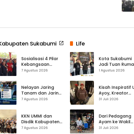
Kabupaten Sukabumi
Life
Sosialisasi 4 Pilar
Kota Sukabumi
Kebangsaan
Jadi Tuan Rum
Digelar di
Kontes Batu Aki
7 Agustus 2026
1 Agustus 2026
Jampangkulon,
Nasional
Yulius Setiarto
Tekankan
Nelayan Jaring
Kisah Inspiratif
Pentingnya
Tanam dan Jaring
Ayoy, Kreator
Persatuan
Obor
TikTok Asal
7 Agustus 2026
31 Juli 2026
Ujunggenteng
Sukabumi yang
Sepakat Atur Zona
Ubah Nasib Lew
Penangkapan
Live Streaming
KKN UMMI dan
Dari Pedagang
Disdik Kabupaten
Ayam ke Wakil
Sukabumi Perkuat
Ketua DPRD, H.
7 Agustus 2026
31 Juli 2026
Edukasi
Usep Kenang