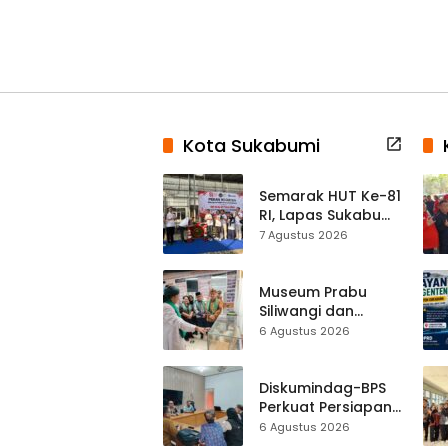
Kota Sukabumi
Semarak HUT Ke-81
RI, Lapas Sukabumi
Resmi Gelar Pekan
7 Agustus 2026
Olahraga dan
Lomba Tradisional
Museum Prabu
Siliwangi dan
Museum Keramik
6 Agustus 2026
Al-Fath Punya
Gedung Baru,
Hampir 500 Koleksi
Diskumindag-BPS
Dipisahkan
Perkuat Persiapan
Sensus Ekonomi,
6 Agustus 2026
Pelaku Usaha