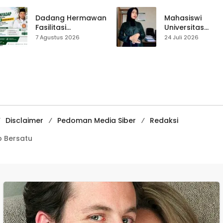
Pencegahan
Perjalanan Hidu
Kenakalan Remaja
Pasar Cisaat
Dadang Hermawan
Mahasiswi
di SMPN 2
Fasilitasi
Universitas
Tegalbuleud
Pembentukan
Muhammadiyah
7 Agustus 2026
24 Juli 2026
Asosiasi Penyadap,
Sukabumi Raih
Dorong 400
Juara II Kompeti
Pekerja Dapat
Media
Perlindungan BPJS
Pembelajaran
Digital Tingkat
Internasional
Disclaimer
Pedoman Media Siber
Redaksi
 Bersatu