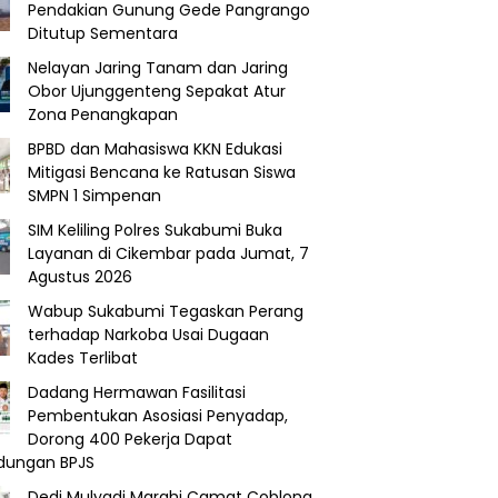
Pendakian Gunung Gede Pangrango
Ditutup Sementara
Nelayan Jaring Tanam dan Jaring
Obor Ujunggenteng Sepakat Atur
Zona Penangkapan
BPBD dan Mahasiswa KKN Edukasi
Mitigasi Bencana ke Ratusan Siswa
SMPN 1 Simpenan
SIM Keliling Polres Sukabumi Buka
Layanan di Cikembar pada Jumat, 7
Agustus 2026
Wabup Sukabumi Tegaskan Perang
terhadap Narkoba Usai Dugaan
Kades Terlibat
Dadang Hermawan Fasilitasi
Pembentukan Asosiasi Penyadap,
Dorong 400 Pekerja Dapat
ndungan BPJS
Dedi Mulyadi Marahi Camat Coblong,