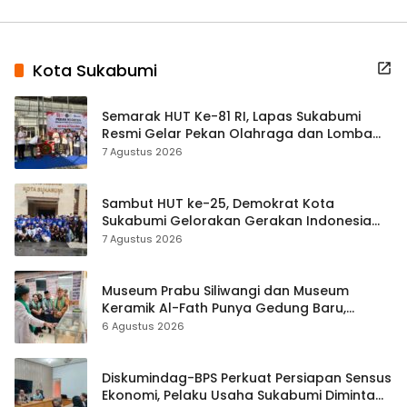
Kota Sukabumi
Semarak HUT Ke-81 RI, Lapas Sukabumi
Resmi Gelar Pekan Olahraga dan Lomba
Tradisional
7 Agustus 2026
Sambut HUT ke-25, Demokrat Kota
Sukabumi Gelorakan Gerakan Indonesia
ASRI Lewat Aksi Bersih Masjid Agung
7 Agustus 2026
Museum Prabu Siliwangi dan Museum
Keramik Al-Fath Punya Gedung Baru,
Hampir 500 Koleksi Dipisahkan
6 Agustus 2026
Diskumindag-BPS Perkuat Persiapan Sensus
Ekonomi, Pelaku Usaha Sukabumi Diminta