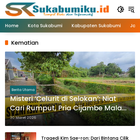
Langsung
ke
konten
Home
Kota Sukabumi
Kabupaten Sukabumi
Jaw
Kematian
Berita Utama
Misteri ‘Celurit di Selokan’: Niat
Cari Rumput, Pria Cijambe Malah
Dijemput Maut
30 Maret 2026
Tragedi Kim Sae-ron: Dari Bintang Cilik