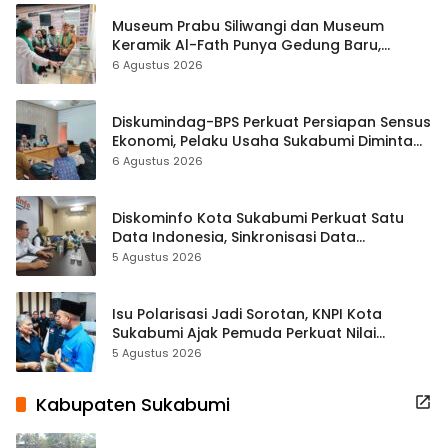
Museum Prabu Siliwangi dan Museum
Keramik Al-Fath Punya Gedung Baru,
Hampir 500 Koleksi Dipisahkan
6 Agustus 2026
Diskumindag-BPS Perkuat Persiapan Sensus
Ekonomi, Pelaku Usaha Sukabumi Diminta
Terbuka Beri Data
6 Agustus 2026
Diskominfo Kota Sukabumi Perkuat Satu
Data Indonesia, Sinkronisasi Data
Kewilayahan Dikebut
5 Agustus 2026
Isu Polarisasi Jadi Sorotan, KNPI Kota
Sukabumi Ajak Pemuda Perkuat Nilai
Kebangsaan
5 Agustus 2026
Kabupaten Sukabumi