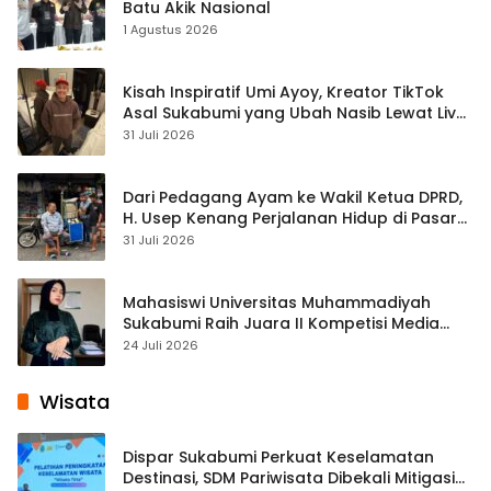
Batu Akik Nasional
1 Agustus 2026
Kisah Inspiratif Umi Ayoy, Kreator TikTok
Asal Sukabumi yang Ubah Nasib Lewat Live
Streaming
31 Juli 2026
Dari Pedagang Ayam ke Wakil Ketua DPRD,
H. Usep Kenang Perjalanan Hidup di Pasar
Cisaat
31 Juli 2026
Mahasiswi Universitas Muhammadiyah
Sukabumi Raih Juara II Kompetisi Media
Pembelajaran Digital Tingkat Internasional
24 Juli 2026
Wisata
Dispar Sukabumi Perkuat Keselamatan
Destinasi, SDM Pariwisata Dibekali Mitigasi