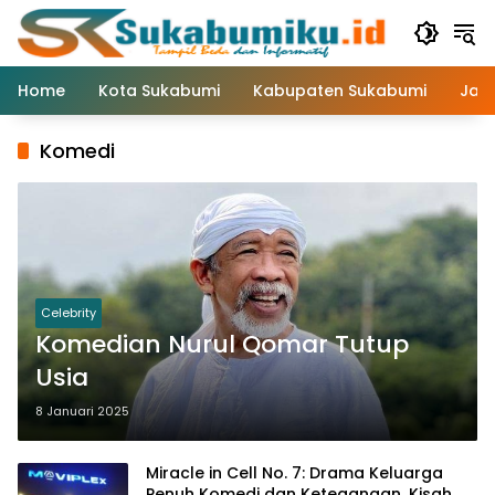
Langsung
ke
konten
Home
Kota Sukabumi
Kabupaten Sukabumi
Jaw
Komedi
Celebrity
Komedian Nurul Qomar Tutup
Usia
8 Januari 2025
Miracle in Cell No. 7: Drama Keluarga
Penuh Komedi dan Ketegangan, Kisah