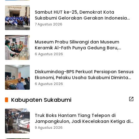
Sambut HUT ke-25, Demokrat Kota
Sukabumi Gelorakan Gerakan Indonesia
ASRI Lewat Aksi Bersih Masjid Agung
7 Agustus 2026
Museum Prabu Siliwangi dan Museum
Keramik Al-Fath Punya Gedung Baru,
Hampir 500 Koleksi Dipisahkan
6 Agustus 2026
Diskumindag-BPS Perkuat Persiapan Sensus
Ekonomi, Pelaku Usaha Sukabumi Diminta
Terbuka Beri Data
6 Agustus 2026
Kabupaten Sukabumi
Truk Boks Hantam Tiang Telepon di
Jampangkulon, Jadi Kecelakaan Ketiga di
Titik yang Sama
9 Agustus 2026