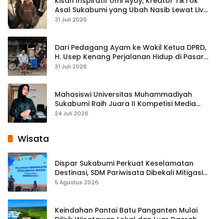
Kisah Inspiratif Umi Ayoy, Kreator TikTok
Asal Sukabumi yang Ubah Nasib Lewat Live
Streaming
31 Juli 2026
Dari Pedagang Ayam ke Wakil Ketua DPRD,
H. Usep Kenang Perjalanan Hidup di Pasar
Cisaat
31 Juli 2026
Mahasiswi Universitas Muhammadiyah
Sukabumi Raih Juara II Kompetisi Media
Pembelajaran Digital Tingkat Internasional
24 Juli 2026
Wisata
Dispar Sukabumi Perkuat Keselamatan
Destinasi, SDM Pariwisata Dibekali Mitigasi
hingga Teknik Evakuasi
5 Agustus 2026
Keindahan Pantai Batu Panganten Mulai