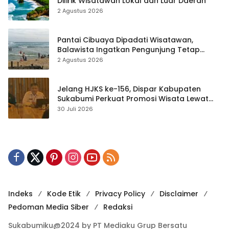
Dilirik Wisatawan Lokal dan Luar Daerah
2 Agustus 2026
Pantai Cibuaya Dipadati Wisatawan,
Balawista Ingatkan Pengunjung Tetap
Waspada
2 Agustus 2026
Jelang HJKS ke-156, Dispar Kabupaten
Sukabumi Perkuat Promosi Wisata Lewat
Publikasi Digital
30 Juli 2026
Indeks
Kode Etik
Privacy Policy
Disclaimer
Pedoman Media Siber
Redaksi
Sukabumiku@2024 by PT Mediaku Grup Bersatu