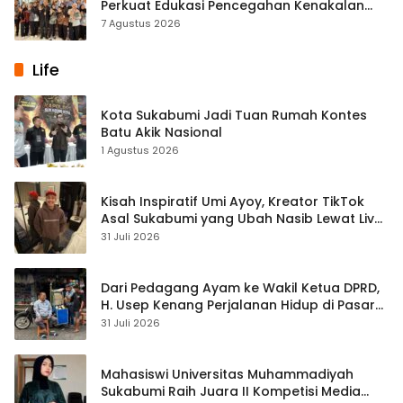
Perkuat Edukasi Pencegahan Kenakalan
Remaja di SMPN 2 Tegalbuleud
7 Agustus 2026
Life
Kota Sukabumi Jadi Tuan Rumah Kontes
Batu Akik Nasional
1 Agustus 2026
Kisah Inspiratif Umi Ayoy, Kreator TikTok
Asal Sukabumi yang Ubah Nasib Lewat Live
Streaming
31 Juli 2026
Dari Pedagang Ayam ke Wakil Ketua DPRD,
H. Usep Kenang Perjalanan Hidup di Pasar
Cisaat
31 Juli 2026
Mahasiswi Universitas Muhammadiyah
Sukabumi Raih Juara II Kompetisi Media