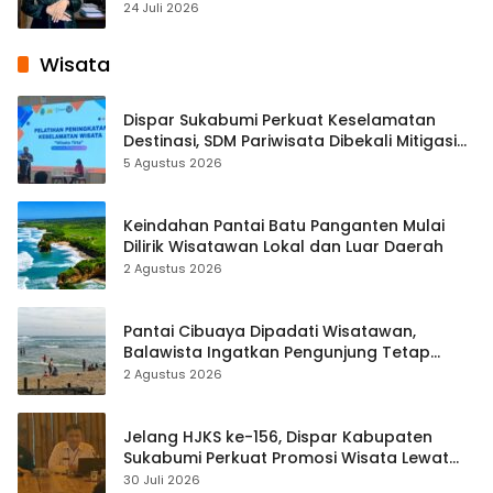
Pembelajaran Digital Tingkat Internasional
24 Juli 2026
Wisata
Dispar Sukabumi Perkuat Keselamatan
Destinasi, SDM Pariwisata Dibekali Mitigasi
hingga Teknik Evakuasi
5 Agustus 2026
Keindahan Pantai Batu Panganten Mulai
Dilirik Wisatawan Lokal dan Luar Daerah
2 Agustus 2026
Pantai Cibuaya Dipadati Wisatawan,
Balawista Ingatkan Pengunjung Tetap
Waspada
2 Agustus 2026
Jelang HJKS ke-156, Dispar Kabupaten
Sukabumi Perkuat Promosi Wisata Lewat
Publikasi Digital
30 Juli 2026