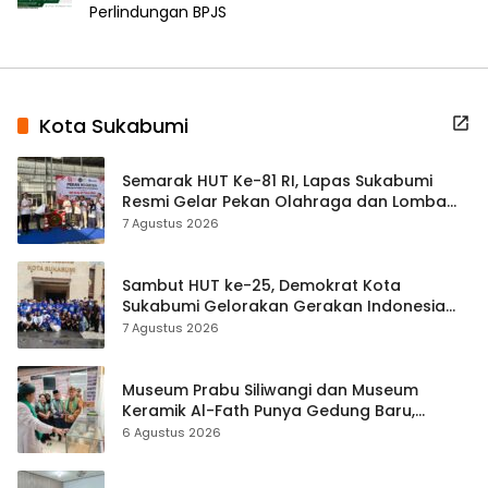
Perlindungan BPJS
Kota Sukabumi
Semarak HUT Ke-81 RI, Lapas Sukabumi
Resmi Gelar Pekan Olahraga dan Lomba
Tradisional
7 Agustus 2026
Sambut HUT ke-25, Demokrat Kota
Sukabumi Gelorakan Gerakan Indonesia
ASRI Lewat Aksi Bersih Masjid Agung
7 Agustus 2026
Museum Prabu Siliwangi dan Museum
Keramik Al-Fath Punya Gedung Baru,
Hampir 500 Koleksi Dipisahkan
6 Agustus 2026