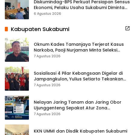
Diskumindag-BPS Perkuat Persiapan Sensus
Ekonomi, Pelaku Usaha Sukabumi Diminta
Terbuka Beri Data
6 Agustus 2026
Kabupaten Sukabumi
Oknum Kades Tamanjaya Terjerat Kasus
Narkoba, Paoji Nurjaman Minta Seleksi
Calon Kades Diperketat
7 Agustus 2026
Sosialisasi 4 Pilar Kebangsaan Digelar di
Jampangkulon, Yulius Setiarto Tekankan
Pentingnya Persatuan
7 Agustus 2026
Nelayan Jaring Tanam dan Jaring Obor
Ujunggenteng Sepakat Atur Zona
Penangkapan
7 Agustus 2026
KKN UMMI dan Disdik Kabupaten Sukabumi