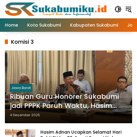
Langsung
ke
konten
Home
Kota Sukabumi
Kabupaten Sukabumi
Jaw
Komisi 3
Jawa Barat
Ribuan Guru Honorer Sukabumi
jadi PPPK Paruh Waktu, Hasim
Adnan: Apresiasi Negara untuk
4 Desember 2025
Pahlawan Tanpa Tanda Jasa
Hasim Adnan Ucapkan Selamat Hari