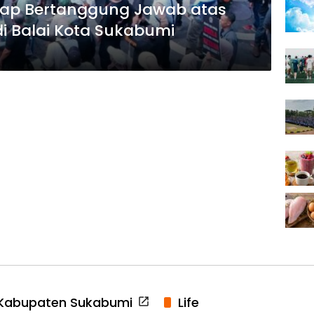
Siap Bertanggung Jawab atas
i Balai Kota Sukabumi
Kabupaten Sukabumi
Life