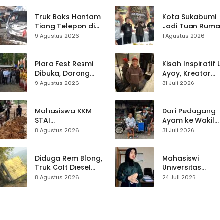
Truk Boks Hantam
Kota Sukabumi
Tiang Telepon di
Jadi Tuan Rum
Jampangkulon,
Kontes Batu Aki
9 Agustus 2026
1 Agustus 2026
Jadi Kecelakaan
Nasional
Ketiga di Titik yang
Sama
Plara Fest Resmi
Kisah Inspiratif
Dibuka, Dorong
Ayoy, Kreator
Pariwisata dan
TikTok Asal
9 Agustus 2026
31 Juli 2026
UMKM Sukabumi
Sukabumi yang
Ubah Nasib Lew
Live Streaming
Mahasiswa KKM
Dari Pedagang
STAI
Ayam ke Wakil
Palabuhanratu
Ketua DPRD, H.
8 Agustus 2026
31 Juli 2026
Gotong Royong
Usep Kenang
Perbaiki Akses
Perjalanan Hidu
Jalan Majelis Ta’lim
Pasar Cisaat
Diduga Rem Blong,
Mahasiswi
di Sagaranten
Truk Colt Diesel
Universitas
Terperosok di Jalur
Muhammadiyah
8 Agustus 2026
24 Juli 2026
Cikidang–
Sukabumi Raih
Palabuhanratu
Juara II Kompeti
Media
Pembelajaran