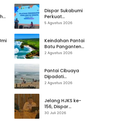
Dispar Sukabumi
ah
Perkuat
k
Keselamatan
5 Agustus 2026
Destinasi, SDM
Pariwisata Dibekali
Mitigasi hingga
 Umi
Keindahan Pantai
Teknik Evakuasi
Batu Panganten
Mulai Dilirik
2 Agustus 2026
Wisatawan Lokal
at
dan Luar Daerah
Pantai Cibuaya
Dipadati
Wisatawan,
2 Agustus 2026
Balawista Ingatkan
p di
Pengunjung Tetap
Waspada
Jelang HJKS ke-
156, Dispar
Kabupaten
30 Juli 2026
Sukabumi Perkuat
si
Promosi Wisata
Lewat Publikasi
Digital