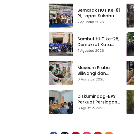
Semarak HUT Ke-81
RI, Lapas Sukabumi
Resmi Gelar Pekan
7 Agustus 2026
Olahraga dan
Lomba Tradisional
Sambut HUT ke-25,
Demokrat Kota
Sukabumi
7 Agustus 2026
Gelorakan
Gerakan Indonesia
ASRI Lewat Aksi
Museum Prabu
Bersih Masjid
Siliwangi dan
Agung
Museum Keramik
6 Agustus 2026
Al-Fath Punya
Gedung Baru,
Hampir 500 Koleksi
Diskumindag-BPS
Dipisahkan
Perkuat Persiapan
Sensus Ekonomi,
6 Agustus 2026
Pelaku Usaha
Sukabumi Diminta
Terbuka Beri Data