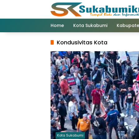
Langsung
ke
konten
Home
Kota Sukabumi
Kabupate
Kondusivitas Kota
Kota Sukabumi