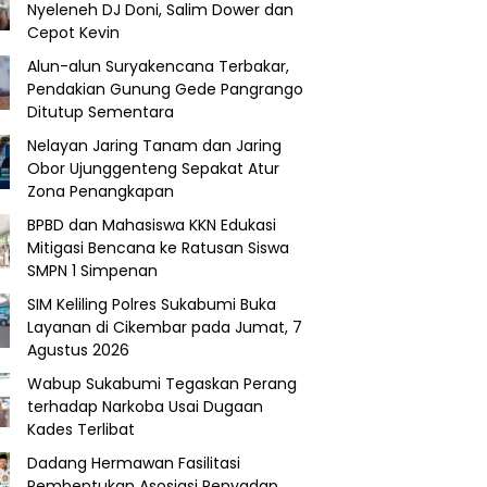
Nyeleneh DJ Doni, Salim Dower dan
Cepot Kevin
Alun-alun Suryakencana Terbakar,
Pendakian Gunung Gede Pangrango
Ditutup Sementara
Nelayan Jaring Tanam dan Jaring
Obor Ujunggenteng Sepakat Atur
Zona Penangkapan
BPBD dan Mahasiswa KKN Edukasi
Mitigasi Bencana ke Ratusan Siswa
SMPN 1 Simpenan
SIM Keliling Polres Sukabumi Buka
Layanan di Cikembar pada Jumat, 7
Agustus 2026
Wabup Sukabumi Tegaskan Perang
terhadap Narkoba Usai Dugaan
Kades Terlibat
Dadang Hermawan Fasilitasi
Pembentukan Asosiasi Penyadap,