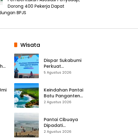
Dorong 400 Pekerja Dapat
ndungan BPJS
Wisata
Dispar Sukabumi
ah
Perkuat
k
Keselamatan
5 Agustus 2026
Destinasi, SDM
Pariwisata Dibekali
Mitigasi hingga
 Umi
Keindahan Pantai
Teknik Evakuasi
Batu Panganten
Mulai Dilirik
2 Agustus 2026
Wisatawan Lokal
at
dan Luar Daerah
Pantai Cibuaya
Dipadati
Wisatawan,
2 Agustus 2026
Balawista Ingatkan