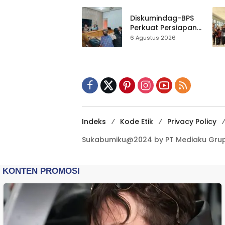
Gedung Baru,
Hampir 500 Koleksi
Diskumindag-BPS
Dipisahkan
Perkuat Persiapan
Sensus Ekonomi,
6 Agustus 2026
Pelaku Usaha
Sukabumi Diminta
Terbuka Beri Data
Indeks
Kode Etik
Privacy Policy
Sukabumiku@2024 by PT Mediaku Grup