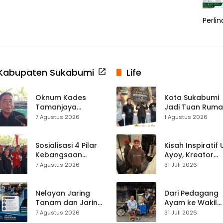
Perli
Kabupaten Sukabumi
Life
Oknum Kades
Kota Sukabumi
Tamanjaya
Jadi Tuan Rum
Terjerat Kasus
Kontes Batu Aki
7 Agustus 2026
1 Agustus 2026
Narkoba, Paoji
Nasional
Nurjaman Minta
Seleksi Calon
Sosialisasi 4 Pilar
Kisah Inspiratif
Kades Diperketat
Kebangsaan
Ayoy, Kreator
Digelar di
TikTok Asal
7 Agustus 2026
31 Juli 2026
Jampangkulon,
Sukabumi yang
Yulius Setiarto
Ubah Nasib Lew
Tekankan
Live Streaming
Nelayan Jaring
Dari Pedagang
Pentingnya
Tanam dan Jaring
Ayam ke Wakil
Persatuan
Obor
Ketua DPRD, H.
7 Agustus 2026
31 Juli 2026
Ujunggenteng
Usep Kenang