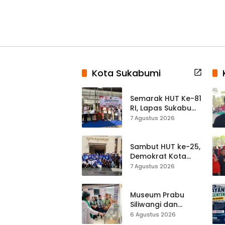
Kota Sukabumi
Semarak HUT Ke-81
RI, Lapas Sukabumi
Resmi Gelar Pekan
7 Agustus 2026
Olahraga dan
Lomba Tradisional
Sambut HUT ke-25,
Demokrat Kota
Sukabumi
7 Agustus 2026
Gelorakan
Gerakan Indonesia
ASRI Lewat Aksi
Museum Prabu
Bersih Masjid
Siliwangi dan
Agung
Museum Keramik
6 Agustus 2026
Al-Fath Punya