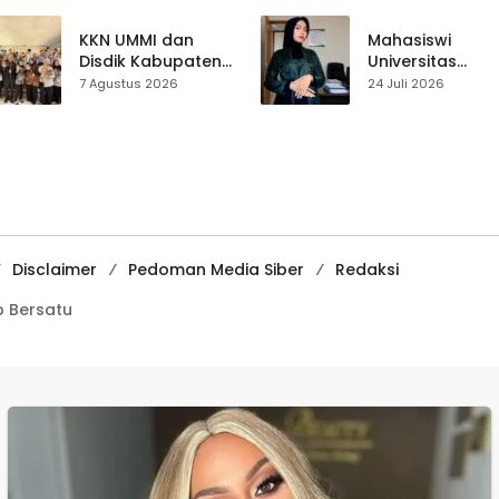
Sepakat Atur Zona
Perjalanan Hidu
Penangkapan
Pasar Cisaat
KKN UMMI dan
Mahasiswi
Disdik Kabupaten
Universitas
Sukabumi Perkuat
Muhammadiyah
7 Agustus 2026
24 Juli 2026
Edukasi
Sukabumi Raih
Pencegahan
Juara II Kompeti
Kenakalan Remaja
Media
di SMPN 2
Pembelajaran
Tegalbuleud
Digital Tingkat
Internasional
Disclaimer
Pedoman Media Siber
Redaksi
 Bersatu