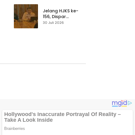
p di
Pengunjung Tetap
Waspada
Jelang HJKS ke-
156, Dispar
Kabupaten
30 Juli 2026
Sukabumi Perkuat
si
Promosi Wisata
Lewat Publikasi
Digital