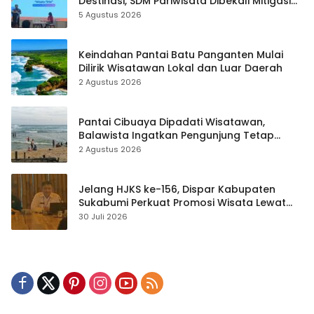
Destinasi, SDM Pariwisata Dibekali Mitigasi
hingga Teknik Evakuasi
5 Agustus 2026
Keindahan Pantai Batu Panganten Mulai
Dilirik Wisatawan Lokal dan Luar Daerah
2 Agustus 2026
Pantai Cibuaya Dipadati Wisatawan,
Balawista Ingatkan Pengunjung Tetap
Waspada
2 Agustus 2026
Jelang HJKS ke-156, Dispar Kabupaten
Sukabumi Perkuat Promosi Wisata Lewat
Publikasi Digital
30 Juli 2026