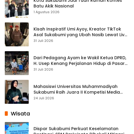
Kota Sukabumi Jadi Tuan Rumah Kontes
Batu Akik Nasional
1 Agustus 2026
Kisah Inspiratif Umi Ayoy, Kreator TikTok
Asal Sukabumi yang Ubah Nasib Lewat Live
Streaming
31 Juli 2026
Dari Pedagang Ayam ke Wakil Ketua DPRD,
H. Usep Kenang Perjalanan Hidup di Pasar
Cisaat
31 Juli 2026
Mahasiswi Universitas Muhammadiyah
Sukabumi Raih Juara II Kompetisi Media
Pembelajaran Digital Tingkat Internasional
24 Juli 2026
Wisata
Dispar Sukabumi Perkuat Keselamatan