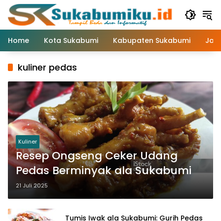
Langsung
ke
konten
Home
Kota Sukabumi
Kabupaten Sukabumi
Jaw
kuliner pedas
Kuliner
Resep Ongseng Ceker Udang
Pedas Berminyak ala Sukabumi
21 Juli 2025
Tumis Iwak ala Sukabumi: Gurih Pedas