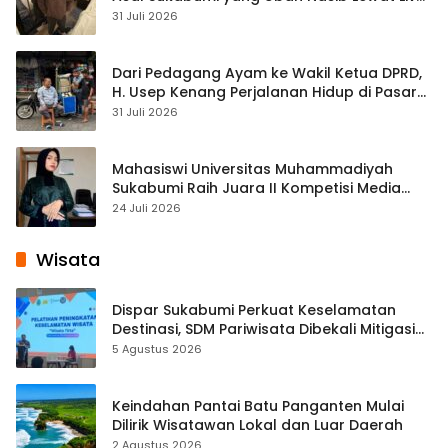
Streaming
31 Juli 2026
Dari Pedagang Ayam ke Wakil Ketua DPRD,
H. Usep Kenang Perjalanan Hidup di Pasar
Cisaat
31 Juli 2026
Mahasiswi Universitas Muhammadiyah
Sukabumi Raih Juara II Kompetisi Media
Pembelajaran Digital Tingkat Internasional
24 Juli 2026
Wisata
Dispar Sukabumi Perkuat Keselamatan
Destinasi, SDM Pariwisata Dibekali Mitigasi
hingga Teknik Evakuasi
5 Agustus 2026
Keindahan Pantai Batu Panganten Mulai
Dilirik Wisatawan Lokal dan Luar Daerah
2 Agustus 2026