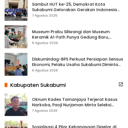
Sambut HUT ke-25, Demokrat Kota
Sukabumi Gelorakan Gerakan Indonesia
ASRI Lewat Aksi Bersih Masjid Agung
7 Agustus 2026
Museum Prabu Siliwangi dan Museum
Keramik Al-Fath Punya Gedung Baru,
Hampir 500 Koleksi Dipisahkan
6 Agustus 2026
Diskumindag-BPS Perkuat Persiapan Sensus
Ekonomi, Pelaku Usaha Sukabumi Diminta
Terbuka Beri Data
6 Agustus 2026
Kabupaten Sukabumi
Oknum Kades Tamanjaya Terjerat Kasus
Narkoba, Paoji Nurjaman Minta Seleksi
Calon Kades Diperketat
7 Agustus 2026
Sosialisasi 4 Pilar Kebangsaan Digelar di