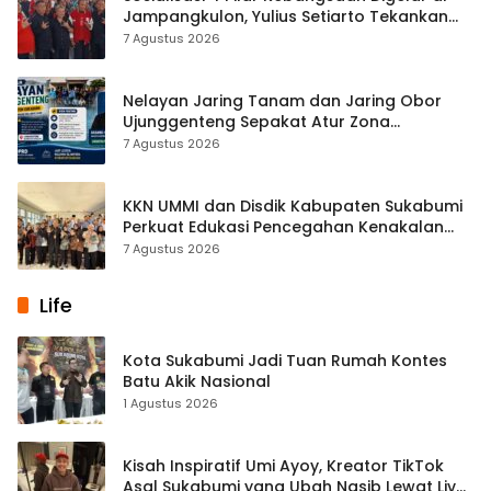
Jampangkulon, Yulius Setiarto Tekankan
Pentingnya Persatuan
7 Agustus 2026
Nelayan Jaring Tanam dan Jaring Obor
Ujunggenteng Sepakat Atur Zona
Penangkapan
7 Agustus 2026
KKN UMMI dan Disdik Kabupaten Sukabumi
Perkuat Edukasi Pencegahan Kenakalan
Remaja di SMPN 2 Tegalbuleud
7 Agustus 2026
Life
Kota Sukabumi Jadi Tuan Rumah Kontes
Batu Akik Nasional
1 Agustus 2026
Kisah Inspiratif Umi Ayoy, Kreator TikTok
Asal Sukabumi yang Ubah Nasib Lewat Live