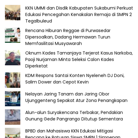
KKN UMMI dan Disdik Kabupaten Sukabumi Perkuat
Edukasi Pencegahan Kenakalan Remaja di SMPN 2
Tegalbuleud
Rencana Hiburan Reggae di Purwasedar
Dipersoalkan, Dadang Hermawan Turun
Memfasilitasi Musyawarah
Oknum Kades Tamanjaya Terjerat Kasus Narkoba,
Paoji Nurjaman Minta Seleksi Calon Kades
Diperketat
KDM Respons Santai Konten Nyeleneh DJ Doni,
Salim Dower dan Cepot Kevin
Nelayan Jaring Tanam dan Jaring Obor
Ujunggenteng Sepakat Atur Zona Penangkapan
Alun-alun Suryakencana Terbakar, Pendakian
Gunung Gede Pangrango Ditutup Sementara
BPBD dan Mahasiswa KKN Edukasi Mitigasi
Bencana ke Ratusan Siswa SMPN 1 Simpenan