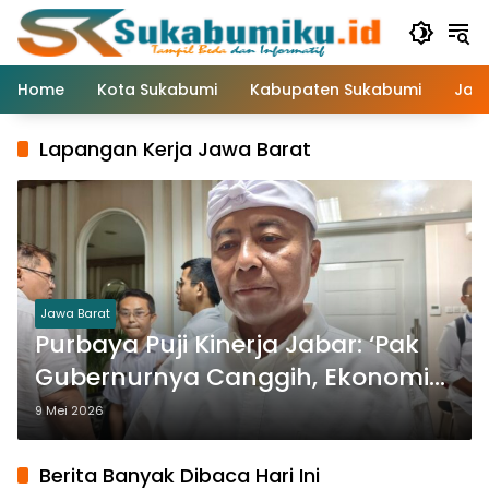
Langsung
ke
konten
Home
Kota Sukabumi
Kabupaten Sukabumi
Jaw
Lapangan Kerja Jawa Barat
Jawa Barat
Purbaya Puji Kinerja Jabar: ‘Pak
Gubernurnya Canggih, Ekonomi
Akan Semakin Cepat’
9 Mei 2026
Berita Banyak Dibaca Hari Ini