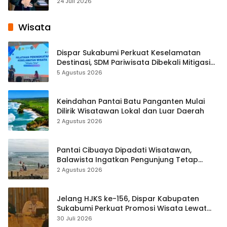
Pembelajaran Digital Tingkat Internasional
24 Juli 2026
Wisata
Dispar Sukabumi Perkuat Keselamatan
Destinasi, SDM Pariwisata Dibekali Mitigasi
hingga Teknik Evakuasi
5 Agustus 2026
Keindahan Pantai Batu Panganten Mulai
Dilirik Wisatawan Lokal dan Luar Daerah
2 Agustus 2026
Pantai Cibuaya Dipadati Wisatawan,
Balawista Ingatkan Pengunjung Tetap
Waspada
2 Agustus 2026
Jelang HJKS ke-156, Dispar Kabupaten
Sukabumi Perkuat Promosi Wisata Lewat
Publikasi Digital
30 Juli 2026