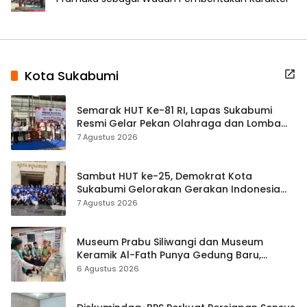
Kota Sukabumi
Semarak HUT Ke-81 RI, Lapas Sukabumi
Resmi Gelar Pekan Olahraga dan Lomba
Tradisional
7 Agustus 2026
Sambut HUT ke-25, Demokrat Kota
Sukabumi Gelorakan Gerakan Indonesia
ASRI Lewat Aksi Bersih Masjid Agung
7 Agustus 2026
Museum Prabu Siliwangi dan Museum
Keramik Al-Fath Punya Gedung Baru,
Hampir 500 Koleksi Dipisahkan
6 Agustus 2026