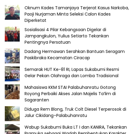
Oknum Kades Tamanjaya Terjerat Kasus Narkoba,
Paoji Nurjaman Minta Seleksi Calon Kades
Diperketat
Sosialisasi 4 Pilar Kebangsaan Digelar di
Jampangkulon, Yulius Setiarto Tekankan
Pentingnya Persatuan
Dadang Hermawan Serahkan Bantuan Seragam
Paskibraka Kecamatan Ciracap
Semarak HUT Ke-81 RI, Lapas Sukabumi Resmi
Gelar Pekan Olahraga dan Lomba Tradisional
Mahasiswa KKM STAI Palabuhanratu Gotong
Royong Perbaiki Akses Jalan Majelis Ta’lim di
Sagaranten
Diduga Rem Blong, Truk Colt Diesel Terperosok di
Jalur Cikidang–Palabuhanratu
Wabup Sukabumi Buka LT I dan KANIRA, Tekankan
Pramuka sebagai Wadah Pembentukan Karakter