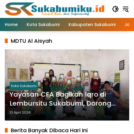
Langsung
ke
konten
Home
Kota Sukabumi
Kabupaten Sukabumi
Jaw
MDTU Al Aisyah
Kota Sukabumi
Yayasan CFA Bagikan Iqro di
Lembursitu Sukabumi, Dorong
Anak Belajar Alquran Sejak Dini
13 April 2026
Berita Banyak Dibaca Hari Ini