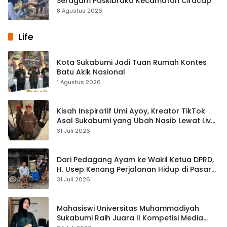
Seragam Paskibraka Kecamatan Ciracap
8 Agustus 2026
Life
Kota Sukabumi Jadi Tuan Rumah Kontes
Batu Akik Nasional
1 Agustus 2026
Kisah Inspiratif Umi Ayoy, Kreator TikTok
Asal Sukabumi yang Ubah Nasib Lewat Live
Streaming
31 Juli 2026
Dari Pedagang Ayam ke Wakil Ketua DPRD,
H. Usep Kenang Perjalanan Hidup di Pasar
Cisaat
31 Juli 2026
Mahasiswi Universitas Muhammadiyah
Sukabumi Raih Juara II Kompetisi Media