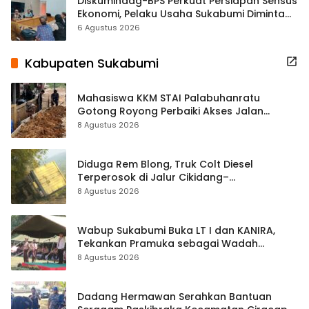
Diskumindag-BPS Perkuat Persiapan Sensus
Ekonomi, Pelaku Usaha Sukabumi Diminta
Terbuka Beri Data
6 Agustus 2026
Kabupaten Sukabumi
Mahasiswa KKM STAI Palabuhanratu
Gotong Royong Perbaiki Akses Jalan
Majelis Ta’lim di Sagaranten
8 Agustus 2026
Diduga Rem Blong, Truk Colt Diesel
Terperosok di Jalur Cikidang–
Palabuhanratu
8 Agustus 2026
Wabup Sukabumi Buka LT I dan KANIRA,
Tekankan Pramuka sebagai Wadah
Pembentukan Karakter
8 Agustus 2026
Dadang Hermawan Serahkan Bantuan