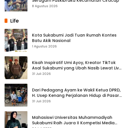
Seragam Paskibraka Kecamatan Ciracap
8 Agustus 2026
Life
Kota Sukabumi Jadi Tuan Rumah Kontes
Batu Akik Nasional
1 Agustus 2026
Kisah Inspiratif Umi Ayoy, Kreator TikTok
Asal Sukabumi yang Ubah Nasib Lewat Live
Streaming
31 Juli 2026
Dari Pedagang Ayam ke Wakil Ketua DPRD,
H. Usep Kenang Perjalanan Hidup di Pasar
Cisaat
31 Juli 2026
Mahasiswi Universitas Muhammadiyah
Sukabumi Raih Juara II Kompetisi Media