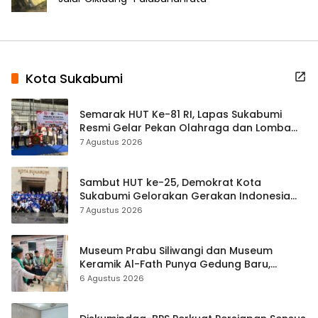
Kota Sukabumi
Semarak HUT Ke-81 RI, Lapas Sukabumi
Resmi Gelar Pekan Olahraga dan Lomba
Tradisional
7 Agustus 2026
Sambut HUT ke-25, Demokrat Kota
Sukabumi Gelorakan Gerakan Indonesia
ASRI Lewat Aksi Bersih Masjid Agung
7 Agustus 2026
Museum Prabu Siliwangi dan Museum
Keramik Al-Fath Punya Gedung Baru,
Hampir 500 Koleksi Dipisahkan
6 Agustus 2026