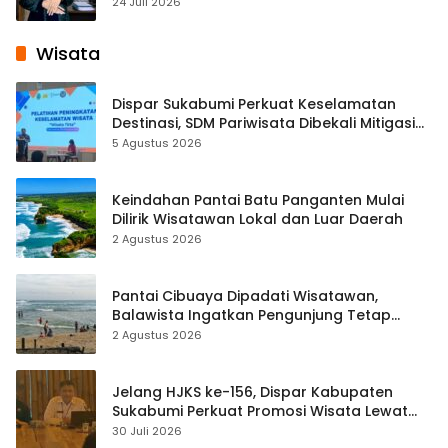
Pembelajaran Digital Tingkat Internasional
24 Juli 2026
Wisata
Dispar Sukabumi Perkuat Keselamatan
Destinasi, SDM Pariwisata Dibekali Mitigasi
hingga Teknik Evakuasi
5 Agustus 2026
Keindahan Pantai Batu Panganten Mulai
Dilirik Wisatawan Lokal dan Luar Daerah
2 Agustus 2026
Pantai Cibuaya Dipadati Wisatawan,
Balawista Ingatkan Pengunjung Tetap
Waspada
2 Agustus 2026
Jelang HJKS ke-156, Dispar Kabupaten
Sukabumi Perkuat Promosi Wisata Lewat
Publikasi Digital
30 Juli 2026