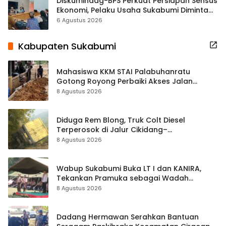
Diskumindag-BPS Perkuat Persiapan Sensus
Ekonomi, Pelaku Usaha Sukabumi Diminta
Terbuka Beri Data
6 Agustus 2026
Kabupaten Sukabumi
Mahasiswa KKM STAI Palabuhanratu
Gotong Royong Perbaiki Akses Jalan
Majelis Ta’lim di Sagaranten
8 Agustus 2026
Diduga Rem Blong, Truk Colt Diesel
Terperosok di Jalur Cikidang–
Palabuhanratu
8 Agustus 2026
Wabup Sukabumi Buka LT I dan KANIRA,
Tekankan Pramuka sebagai Wadah
Pembentukan Karakter
8 Agustus 2026
Dadang Hermawan Serahkan Bantuan