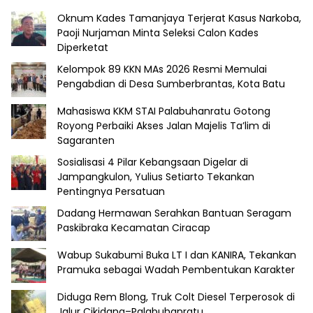
Oknum Kades Tamanjaya Terjerat Kasus Narkoba,
Paoji Nurjaman Minta Seleksi Calon Kades
Diperketat
Kelompok 89 KKN MAs 2026 Resmi Memulai
Pengabdian di Desa Sumberbrantas, Kota Batu
Mahasiswa KKM STAI Palabuhanratu Gotong
Royong Perbaiki Akses Jalan Majelis Ta’lim di
Sagaranten
Sosialisasi 4 Pilar Kebangsaan Digelar di
Jampangkulon, Yulius Setiarto Tekankan
Pentingnya Persatuan
Dadang Hermawan Serahkan Bantuan Seragam
Paskibraka Kecamatan Ciracap
Wabup Sukabumi Buka LT I dan KANIRA, Tekankan
Pramuka sebagai Wadah Pembentukan Karakter
Diduga Rem Blong, Truk Colt Diesel Terperosok di
Jalur Cikidang–Palabuhanratu