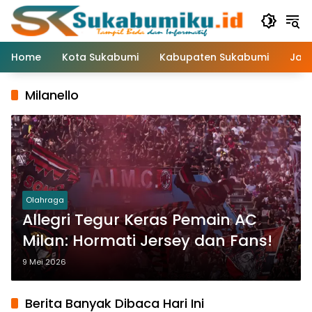
Langsung
ke
konten
Home
Kota Sukabumi
Kabupaten Sukabumi
Jaw
Milanello
Olahraga
Allegri Tegur Keras Pemain AC
Milan: Hormati Jersey dan Fans!
9 Mei 2026
Berita Banyak Dibaca Hari Ini