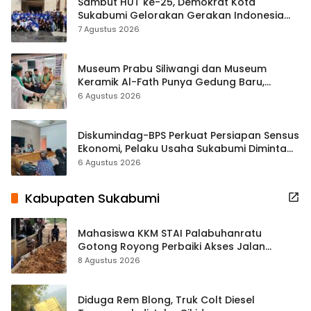
Sambut HUT ke-25, Demokrat Kota
Sukabumi Gelorakan Gerakan Indonesia
ASRI Lewat Aksi Bersih Masjid Agung
7 Agustus 2026
Museum Prabu Siliwangi dan Museum
Keramik Al-Fath Punya Gedung Baru,
Hampir 500 Koleksi Dipisahkan
6 Agustus 2026
Diskumindag-BPS Perkuat Persiapan Sensus
Ekonomi, Pelaku Usaha Sukabumi Diminta
Terbuka Beri Data
6 Agustus 2026
Kabupaten Sukabumi
Mahasiswa KKM STAI Palabuhanratu
Gotong Royong Perbaiki Akses Jalan
Majelis Ta’lim di Sagaranten
8 Agustus 2026
Diduga Rem Blong, Truk Colt Diesel