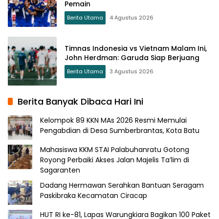
Pemain
Berita Utama
4 Agustus 2026
Timnas Indonesia vs Vietnam Malam Ini,
John Herdman: Garuda Siap Berjuang
Berita Utama
3 Agustus 2026
Berita Banyak Dibaca Hari Ini
Kelompok 89 KKN MAs 2026 Resmi Memulai
Pengabdian di Desa Sumberbrantas, Kota Batu
Mahasiswa KKM STAI Palabuhanratu Gotong
Royong Perbaiki Akses Jalan Majelis Ta’lim di
Sagaranten
Dadang Hermawan Serahkan Bantuan Seragam
Paskibraka Kecamatan Ciracap
HUT RI ke-81, Lapas Warungkiara Bagikan 100 Paket