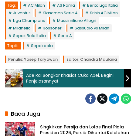
Tag:
AC Milan
AS Roma
Berita Liga Italia
Juventus
Klasemen Serie A
Krisis AC Milan
Liga Champions
Massimiliano Allegri
Milanello
Rossoneri
Sassuolo vs Milan
Sepak Bola Italia
Serie A
Topik:
Sepakbola
Penulis: Yosep Taryawan
Editor: Chandra Maulana
Ade Rai Bongkar Khasiat Cuka Apel, Begini
Penjelasannya!
Baca Juga
Singkirkan Persija dan Lolos Final Piala
Presiden 2026, Persib Dihantui Kelelahan