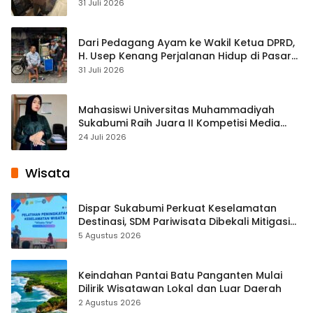
Streaming
31 Juli 2026
Dari Pedagang Ayam ke Wakil Ketua DPRD,
H. Usep Kenang Perjalanan Hidup di Pasar
Cisaat
31 Juli 2026
Mahasiswi Universitas Muhammadiyah
Sukabumi Raih Juara II Kompetisi Media
Pembelajaran Digital Tingkat Internasional
24 Juli 2026
Wisata
Dispar Sukabumi Perkuat Keselamatan
Destinasi, SDM Pariwisata Dibekali Mitigasi
hingga Teknik Evakuasi
5 Agustus 2026
Keindahan Pantai Batu Panganten Mulai
Dilirik Wisatawan Lokal dan Luar Daerah
2 Agustus 2026