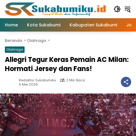
Langsung
ke
konten
Home
Kota Sukabumi
Kabupaten Sukabumi
Jaw
Beranda
Olahraga
Olahraga
Allegri Tegur Keras Pemain AC Milan:
Hormati Jersey dan Fans!
Redaktur Sukabumiku
2 Min Baca
9 Mei 2026