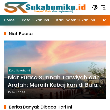
Langsung
ke
konten
Home
Kota Sukabumi
Kabupaten Sukabumi
Jaw
Niat Puasa
Kota Sukabumi
Niat Puasa Sunnah Tarwiyah dan
Arafah: Meraih Kebajikan di Bulan
Dzulhijjah
10 Juni 2024
Berita Banyak Dibaca Hari Ini