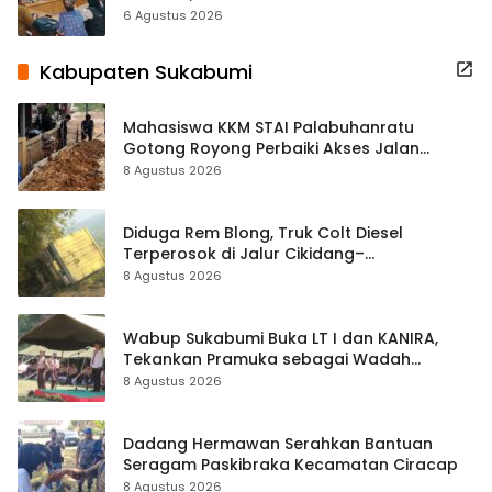
Terbuka Beri Data
6 Agustus 2026
Kabupaten Sukabumi
Mahasiswa KKM STAI Palabuhanratu
Gotong Royong Perbaiki Akses Jalan
Majelis Ta’lim di Sagaranten
8 Agustus 2026
Diduga Rem Blong, Truk Colt Diesel
Terperosok di Jalur Cikidang–
Palabuhanratu
8 Agustus 2026
Wabup Sukabumi Buka LT I dan KANIRA,
Tekankan Pramuka sebagai Wadah
Pembentukan Karakter
8 Agustus 2026
Dadang Hermawan Serahkan Bantuan
Seragam Paskibraka Kecamatan Ciracap
8 Agustus 2026