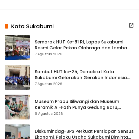
Kota Sukabumi
Semarak HUT Ke-81 RI, Lapas Sukabumi
Resmi Gelar Pekan Olahraga dan Lomba
Tradisional
7 Agustus 2026
Sambut HUT ke-25, Demokrat Kota
Sukabumi Gelorakan Gerakan Indonesia
ASRI Lewat Aksi Bersih Masjid Agung
7 Agustus 2026
Museum Prabu Siliwangi dan Museum
Keramik Al-Fath Punya Gedung Baru,
Hampir 500 Koleksi Dipisahkan
6 Agustus 2026
Diskumindag-BPS Perkuat Persiapan Sensus
Ekonomi, Pelaku Usaha Sukabumi Diminta