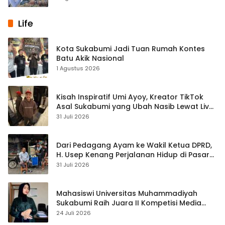
Life
Kota Sukabumi Jadi Tuan Rumah Kontes
Batu Akik Nasional
1 Agustus 2026
Kisah Inspiratif Umi Ayoy, Kreator TikTok
Asal Sukabumi yang Ubah Nasib Lewat Live
Streaming
31 Juli 2026
Dari Pedagang Ayam ke Wakil Ketua DPRD,
H. Usep Kenang Perjalanan Hidup di Pasar
Cisaat
31 Juli 2026
Mahasiswi Universitas Muhammadiyah
Sukabumi Raih Juara II Kompetisi Media
Pembelajaran Digital Tingkat Internasional
24 Juli 2026