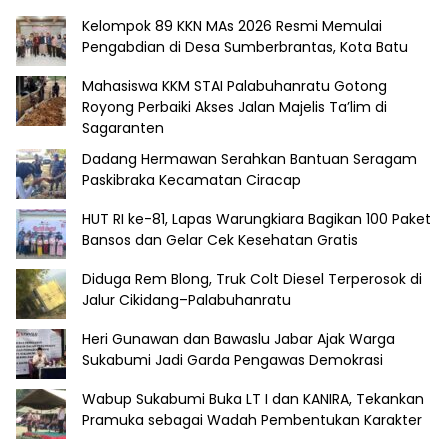
Kelompok 89 KKN MAs 2026 Resmi Memulai
Pengabdian di Desa Sumberbrantas, Kota Batu
Mahasiswa KKM STAI Palabuhanratu Gotong
Royong Perbaiki Akses Jalan Majelis Ta’lim di
Sagaranten
Dadang Hermawan Serahkan Bantuan Seragam
Paskibraka Kecamatan Ciracap
HUT RI ke-81, Lapas Warungkiara Bagikan 100 Paket
Bansos dan Gelar Cek Kesehatan Gratis
Diduga Rem Blong, Truk Colt Diesel Terperosok di
Jalur Cikidang–Palabuhanratu
Heri Gunawan dan Bawaslu Jabar Ajak Warga
Sukabumi Jadi Garda Pengawas Demokrasi
Wabup Sukabumi Buka LT I dan KANIRA, Tekankan
Pramuka sebagai Wadah Pembentukan Karakter