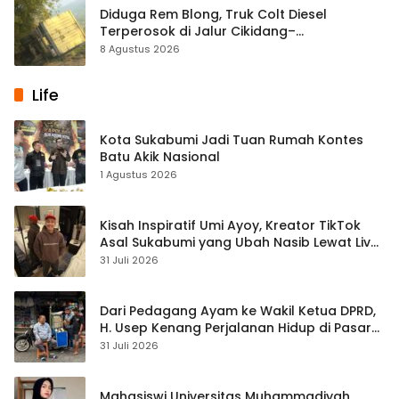
Diduga Rem Blong, Truk Colt Diesel
Terperosok di Jalur Cikidang–
Palabuhanratu
8 Agustus 2026
Life
Kota Sukabumi Jadi Tuan Rumah Kontes
Batu Akik Nasional
1 Agustus 2026
Kisah Inspiratif Umi Ayoy, Kreator TikTok
Asal Sukabumi yang Ubah Nasib Lewat Live
Streaming
31 Juli 2026
Dari Pedagang Ayam ke Wakil Ketua DPRD,
H. Usep Kenang Perjalanan Hidup di Pasar
Cisaat
31 Juli 2026
Mahasiswi Universitas Muhammadiyah