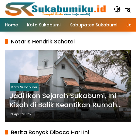
Langsung
ke
konten
Home
Kota Sukabumi
Kabupaten Sukabumi
Jaw
Notaris Hendrik Schotel
Kota Sukabumi
Jadi Ikon Sejarah Sukabumi, Ini
Kisah di Balik Keantikan Rumah
Notaris Hendrik Schotel
21 April 2025
Berita Banyak Dibaca Hari Ini