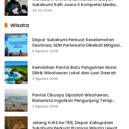
Sukabumi Raih Juara II Kompetisi Media
Pembelajaran Digital Tingkat Internasional
24 Juli 2026
Wisata
Dispar Sukabumi Perkuat Keselamatan
Destinasi, SDM Pariwisata Dibekali Mitigasi
hingga Teknik Evakuasi
5 Agustus 2026
Keindahan Pantai Batu Panganten Mulai
Dilirik Wisatawan Lokal dan Luar Daerah
2 Agustus 2026
Pantai Cibuaya Dipadati Wisatawan,
Balawista Ingatkan Pengunjung Tetap
Waspada
2 Agustus 2026
Jelang HJKS ke-156, Dispar Kabupaten
Sukabumi Perkuat Promosi Wisata Lewat