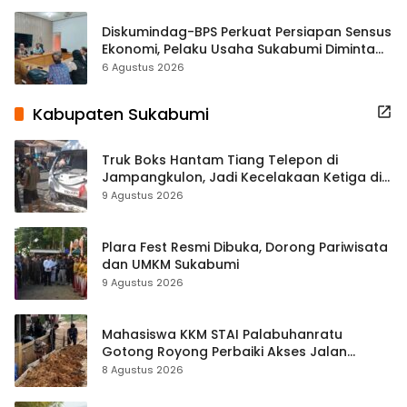
Diskumindag-BPS Perkuat Persiapan Sensus
Ekonomi, Pelaku Usaha Sukabumi Diminta
Terbuka Beri Data
6 Agustus 2026
Kabupaten Sukabumi
Truk Boks Hantam Tiang Telepon di
Jampangkulon, Jadi Kecelakaan Ketiga di
Titik yang Sama
9 Agustus 2026
Plara Fest Resmi Dibuka, Dorong Pariwisata
dan UMKM Sukabumi
9 Agustus 2026
Mahasiswa KKM STAI Palabuhanratu
Gotong Royong Perbaiki Akses Jalan
Majelis Ta’lim di Sagaranten
8 Agustus 2026