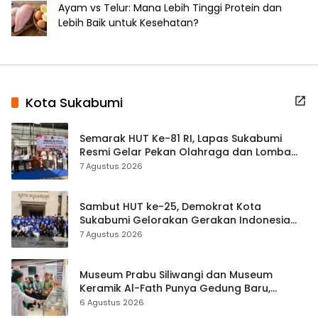
Ayam vs Telur: Mana Lebih Tinggi Protein dan
Lebih Baik untuk Kesehatan?
Kota Sukabumi
Semarak HUT Ke-81 RI, Lapas Sukabumi
Resmi Gelar Pekan Olahraga dan Lomba
Tradisional
7 Agustus 2026
Sambut HUT ke-25, Demokrat Kota
Sukabumi Gelorakan Gerakan Indonesia
ASRI Lewat Aksi Bersih Masjid Agung
7 Agustus 2026
Museum Prabu Siliwangi dan Museum
Keramik Al-Fath Punya Gedung Baru,
Hampir 500 Koleksi Dipisahkan
6 Agustus 2026