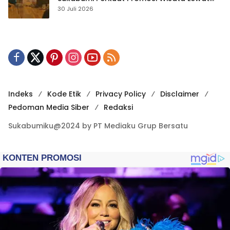
Publikasi Digital
30 Juli 2026
Indeks
Kode Etik
Privacy Policy
Disclaimer
Pedoman Media Siber
Redaksi
Sukabumiku@2024 by PT Mediaku Grup Bersatu