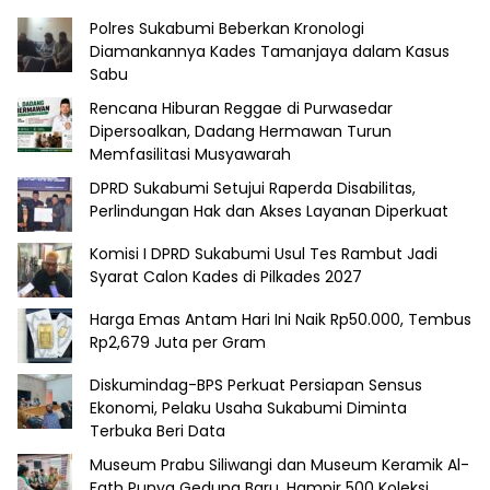
Polres Sukabumi Beberkan Kronologi
Diamankannya Kades Tamanjaya dalam Kasus
Sabu
Rencana Hiburan Reggae di Purwasedar
Dipersoalkan, Dadang Hermawan Turun
Memfasilitasi Musyawarah
DPRD Sukabumi Setujui Raperda Disabilitas,
Perlindungan Hak dan Akses Layanan Diperkuat
Komisi I DPRD Sukabumi Usul Tes Rambut Jadi
Syarat Calon Kades di Pilkades 2027
Harga Emas Antam Hari Ini Naik Rp50.000, Tembus
Rp2,679 Juta per Gram
Diskumindag-BPS Perkuat Persiapan Sensus
Ekonomi, Pelaku Usaha Sukabumi Diminta
Terbuka Beri Data
Museum Prabu Siliwangi dan Museum Keramik Al-
Fath Punya Gedung Baru, Hampir 500 Koleksi