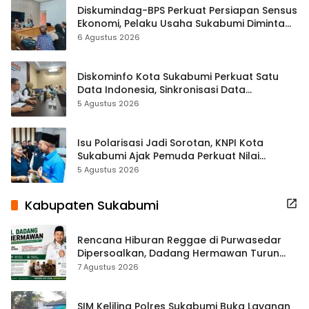
Diskumindag-BPS Perkuat Persiapan Sensus
Ekonomi, Pelaku Usaha Sukabumi Diminta
Terbuka Beri Data
6 Agustus 2026
Diskominfo Kota Sukabumi Perkuat Satu
Data Indonesia, Sinkronisasi Data
Kewilayahan Dikebut
5 Agustus 2026
Isu Polarisasi Jadi Sorotan, KNPI Kota
Sukabumi Ajak Pemuda Perkuat Nilai
Kebangsaan
5 Agustus 2026
Kabupaten Sukabumi
Rencana Hiburan Reggae di Purwasedar
Dipersoalkan, Dadang Hermawan Turun
Memfasilitasi Musyawarah
7 Agustus 2026
SIM Keliling Polres Sukabumi Buka Layanan