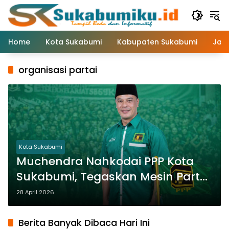
Langsung
ke
konten
Home
Kota Sukabumi
Kabupaten Sukabumi
Jaw
organisasi partai
Kota Sukabumi
Muchendra Nahkodai PPP Kota
Sukabumi, Tegaskan Mesin Partai
Siap Digerakkan
28 April 2026
Berita Banyak Dibaca Hari Ini