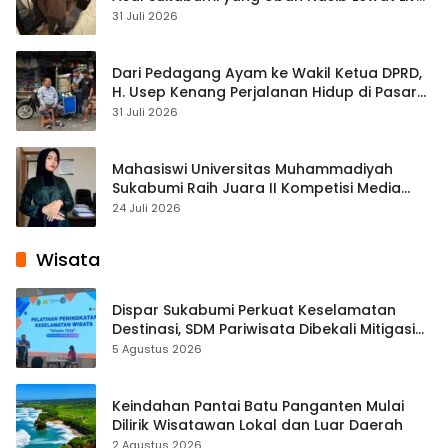
Streaming
31 Juli 2026
Dari Pedagang Ayam ke Wakil Ketua DPRD,
H. Usep Kenang Perjalanan Hidup di Pasar
Cisaat
31 Juli 2026
Mahasiswi Universitas Muhammadiyah
Sukabumi Raih Juara II Kompetisi Media
Pembelajaran Digital Tingkat Internasional
24 Juli 2026
Wisata
Dispar Sukabumi Perkuat Keselamatan
Destinasi, SDM Pariwisata Dibekali Mitigasi
hingga Teknik Evakuasi
5 Agustus 2026
Keindahan Pantai Batu Panganten Mulai
Dilirik Wisatawan Lokal dan Luar Daerah
2 Agustus 2026