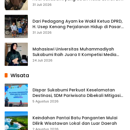
Streaming
31 Juli 2026
Dari Pedagang Ayam ke Wakil Ketua DPRD,
H. Usep Kenang Perjalanan Hidup di Pasar
Cisaat
31 Juli 2026
Mahasiswi Universitas Muhammadiyah
Sukabumi Raih Juara II Kompetisi Media
Pembelajaran Digital Tingkat Internasional
24 Juli 2026
Wisata
Dispar Sukabumi Perkuat Keselamatan
Destinasi, SDM Pariwisata Dibekali Mitigasi
hingga Teknik Evakuasi
5 Agustus 2026
Keindahan Pantai Batu Panganten Mulai
Dilirik Wisatawan Lokal dan Luar Daerah
2 Agustus 2026