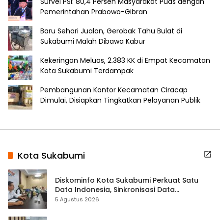
Survei PSI: 80,4 Persen Masyarakat Puas dengan
Pemerintahan Prabowo-Gibran
Baru Sehari Jualan, Gerobak Tahu Bulat di
Sukabumi Malah Dibawa Kabur
Kekeringan Meluas, 2.383 KK di Empat Kecamatan
Kota Sukabumi Terdampak
Pembangunan Kantor Kecamatan Ciracap
Dimulai, Disiapkan Tingkatkan Pelayanan Publik
Kota Sukabumi
Diskominfo Kota Sukabumi Perkuat Satu
Data Indonesia, Sinkronisasi Data
Kewilayahan Dikebut
5 Agustus 2026