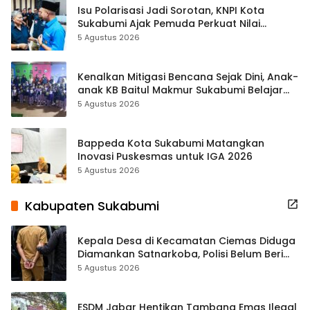
Isu Polarisasi Jadi Sorotan, KNPI Kota
Sukabumi Ajak Pemuda Perkuat Nilai
Kebangsaan
5 Agustus 2026
Kenalkan Mitigasi Bencana Sejak Dini, Anak-
anak KB Baitul Makmur Sukabumi Belajar
Lewat Boneka Tangan
5 Agustus 2026
Bappeda Kota Sukabumi Matangkan
Inovasi Puskesmas untuk IGA 2026
5 Agustus 2026
Kabupaten Sukabumi
Kepala Desa di Kecamatan Ciemas Diduga
Diamankan Satnarkoba, Polisi Belum Beri
Penjelasan Resmi
5 Agustus 2026
ESDM Jabar Hentikan Tambang Emas Ilegal