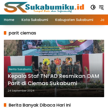
Langsung
ke
konten
Home
Kota Sukabumi
Kabupaten Sukabumi
Jaw
parit ciemas
Berita Sukabumi
Kepala Staf TNI AD Resmikan DAM
Parit di Ciemas Sukabumi
24 September 2024
Berita Banyak Dibaca Hari Ini