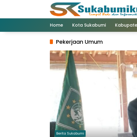
Langsung
ke
konten
Home
Kota Sukabumi
Kabupate
Pekerjaan Umum
Berita Sukabumi