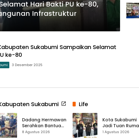
lamat Hari Bakti PU ke-80,
bangunan Infrastruktur
 Kabupaten Sukabumi Sampaikan Selamat
PU ke-80
bumi
3 Desember 2025
Kabupaten Sukabumi
Life
Dadang Hermawan
Kota Sukabumi
Serahkan Bantuan
Jadi Tuan Rum
Seragam
Kontes Batu Aki
8 Agustus 2026
1 Agustus 2026
Paskibraka
Nasional