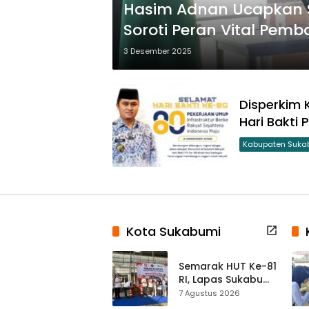
Hasim Adnan Ucapkan Se
Soroti Peran Vital Pem
3 Desember 2025
Disperkim
Hari Bakti 
Kabupaten Suka
Kota Sukabumi
Semarak HUT Ke-81
RI, Lapas Sukabumi
Resmi Gelar Pekan
7 Agustus 2026
Olahraga dan