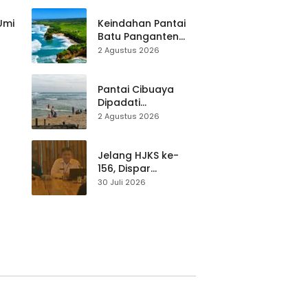
Pariwisata Dibekali
Mitigasi hingga
 Umi
Keindahan Pantai
Teknik Evakuasi
Batu Panganten
Mulai Dilirik
2 Agustus 2026
Wisatawan Lokal
at
dan Luar Daerah
Pantai Cibuaya
Dipadati
Wisatawan,
2 Agustus 2026
Balawista Ingatkan
p di
Pengunjung Tetap
Waspada
Jelang HJKS ke-
156, Dispar
Kabupaten
30 Juli 2026
Sukabumi Perkuat
si
Promosi Wisata
Lewat Publikasi
Digital