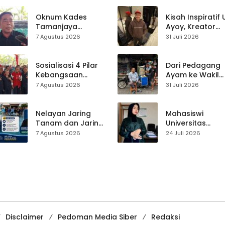
Kecamatan
Ciracap
Oknum Kades
Kisah Inspiratif
Tamanjaya
Ayoy, Kreator
Terjerat Kasus
TikTok Asal
7 Agustus 2026
31 Juli 2026
Narkoba, Paoji
Sukabumi yang
Nurjaman Minta
Ubah Nasib Lew
Seleksi Calon
Live Streaming
Sosialisasi 4 Pilar
Dari Pedagang
Kades Diperketat
Kebangsaan
Ayam ke Wakil
Digelar di
Ketua DPRD, H.
7 Agustus 2026
31 Juli 2026
Jampangkulon,
Usep Kenang
Yulius Setiarto
Perjalanan Hidu
Tekankan
Pasar Cisaat
Nelayan Jaring
Mahasiswi
Pentingnya
Tanam dan Jaring
Universitas
Persatuan
Obor
Muhammadiyah
7 Agustus 2026
24 Juli 2026
Ujunggenteng
Sukabumi Raih
Sepakat Atur Zona
Juara II Kompeti
Penangkapan
Media
Pembelajaran
Digital Tingkat
Internasional
Disclaimer
Pedoman Media Siber
Redaksi