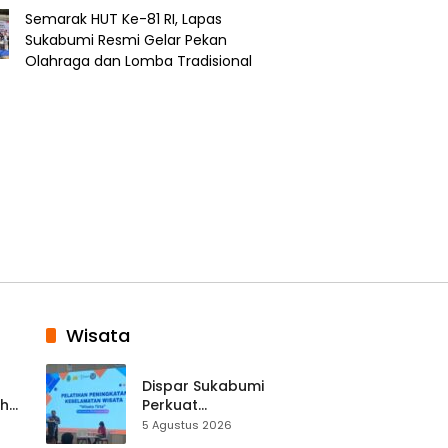
Semarak HUT Ke-81 RI, Lapas
Sukabumi Resmi Gelar Pekan
Olahraga dan Lomba Tradisional
Wisata
Dispar Sukabumi
ah
Perkuat
k
Keselamatan
5 Agustus 2026
Destinasi, SDM