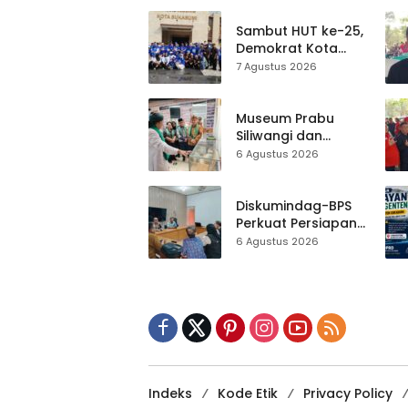
Lomba Tradisional
Sambut HUT ke-25,
Demokrat Kota
Sukabumi
7 Agustus 2026
Gelorakan
Gerakan Indonesia
ASRI Lewat Aksi
Museum Prabu
Bersih Masjid
Siliwangi dan
Agung
Museum Keramik
6 Agustus 2026
Al-Fath Punya
Gedung Baru,
Hampir 500 Koleksi
Diskumindag-BPS
Dipisahkan
Perkuat Persiapan
Sensus Ekonomi,
6 Agustus 2026
Pelaku Usaha
Sukabumi Diminta
Terbuka Beri Data
Indeks
Kode Etik
Privacy Policy