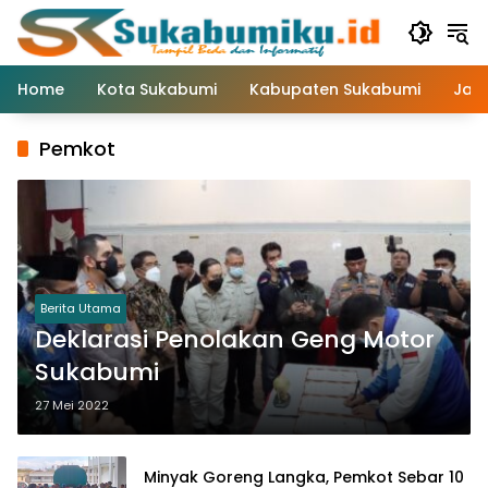
Langsung
ke
konten
Home
Kota Sukabumi
Kabupaten Sukabumi
Jaw
Pemkot
Berita Utama
Deklarasi Penolakan Geng Motor
Sukabumi
27 Mei 2022
Minyak Goreng Langka, Pemkot Sebar 10