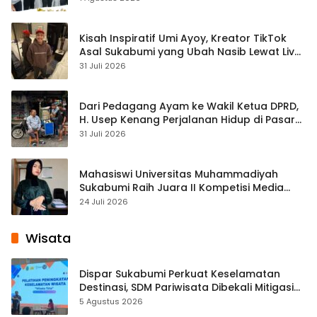
Kisah Inspiratif Umi Ayoy, Kreator TikTok
Asal Sukabumi yang Ubah Nasib Lewat Live
Streaming
31 Juli 2026
Dari Pedagang Ayam ke Wakil Ketua DPRD,
H. Usep Kenang Perjalanan Hidup di Pasar
Cisaat
31 Juli 2026
Mahasiswi Universitas Muhammadiyah
Sukabumi Raih Juara II Kompetisi Media
Pembelajaran Digital Tingkat Internasional
24 Juli 2026
Wisata
Dispar Sukabumi Perkuat Keselamatan
Destinasi, SDM Pariwisata Dibekali Mitigasi
hingga Teknik Evakuasi
5 Agustus 2026