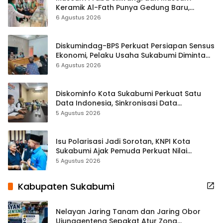
Keramik Al-Fath Punya Gedung Baru,
Hampir 500 Koleksi Dipisahkan
6 Agustus 2026
Diskumindag-BPS Perkuat Persiapan Sensus
Ekonomi, Pelaku Usaha Sukabumi Diminta
Terbuka Beri Data
6 Agustus 2026
Diskominfo Kota Sukabumi Perkuat Satu
Data Indonesia, Sinkronisasi Data
Kewilayahan Dikebut
5 Agustus 2026
Isu Polarisasi Jadi Sorotan, KNPI Kota
Sukabumi Ajak Pemuda Perkuat Nilai
Kebangsaan
5 Agustus 2026
Kabupaten Sukabumi
Nelayan Jaring Tanam dan Jaring Obor
Ujunggenteng Sepakat Atur Zona