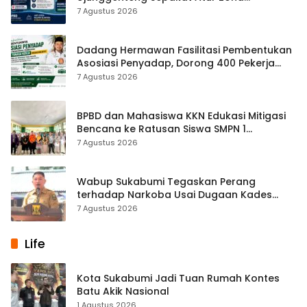
Penangkapan
7 Agustus 2026
Dadang Hermawan Fasilitasi Pembentukan
Asosiasi Penyadap, Dorong 400 Pekerja
Dapat Perlindungan BPJS
7 Agustus 2026
BPBD dan Mahasiswa KKN Edukasi Mitigasi
Bencana ke Ratusan Siswa SMPN 1
Simpenan
7 Agustus 2026
Wabup Sukabumi Tegaskan Perang
terhadap Narkoba Usai Dugaan Kades
Terlibat
7 Agustus 2026
Life
Kota Sukabumi Jadi Tuan Rumah Kontes
Batu Akik Nasional
1 Agustus 2026